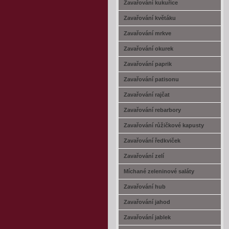
Zavařování kukuřice
Zavařování květáku
Zavařování mrkve
Zavařování okurek
Zavařování paprik
Zavařování patisonu
Zavařování rajčat
Zavařování rebarbory
Zavařování růžičkové kapusty
Zavařování ředkviček
Zavařování zelí
Míchané zeleninové saláty
Zavařování hub
Zavařování jahod
Zavařování jablek