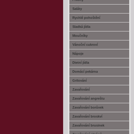
Saláty
Rychlé pohoštění
Sladká jídla
Moučníky
Vánoční cukroví
Nápoje
Dietní jídla
Domácí pekárna
Grilování
Zavařování
Zavařování angreštu
Zavařování borůvek
Zavařování broskví
Zavařování brusinek