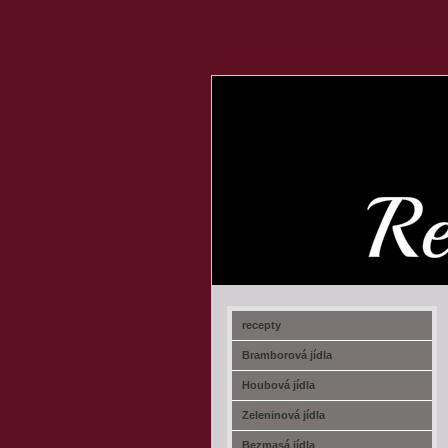
recept-na.cz
recepty
Bramborová jídla
Houbová jídla
Zeleninová jídla
Bezmasá jídla