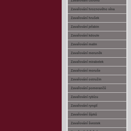
Zavařování citrónů
Zavařování hroznového vína
Zavařování hrušek
Zavařování jeřabin
Zavařování kdoule
Zavařování malin
Zavařování meruněk
Zavařování mirabelek
Zavařování moruše
Zavařování ostružin
Zavařování pomerančů
Zavařování rybízu
Zavařování rynglí
Zavařování šípků
Zavařování švestek