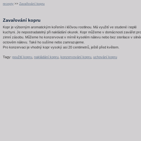
recepty
>>
Zavařování kopru
Zavařování kopru
Kopr je výborným aromatickým kořením i léčivou rostlinou. Má využití ve studené i teplé
kuchyni. Je nepostradatelný při nakládání okurek. Kopr můžeme v domácnosti zavářet pr
zimní zásobu. Můžeme ho konzervovat v mírně kyselém nálevu nebo bez sterilace v siln
octovém nálevu. Také ho sušíme nebo zamrazujeme.
Pro konzervaci je vhodný kopr vysoký asi 20 centimetrů, ještě před květem.
Tagy:
použití kopru
,
nakládání kopru
,
konzervování kopru
,
uchování kopru