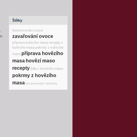
Štítky
konzervování ovoce
o
zavařování ovoce
ém
příprava kuřecího masa
recepty z
kuřecího masa
pokrmy z kuřecího
příprava hovězího
masa
masa
hovězí maso
recepty
jídla z hovězího masa
pokrmy z hovězího
masa
konzervování zeleniny