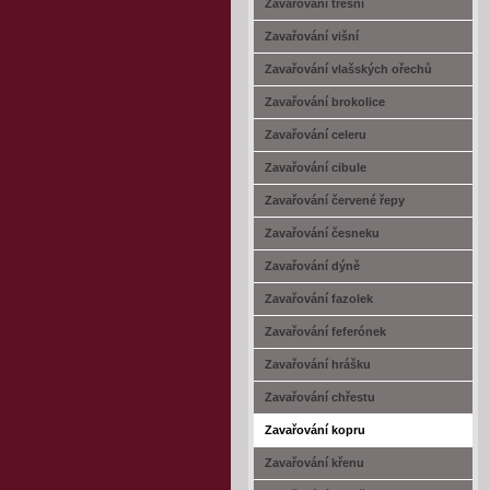
Zavařování třešní
Zavařování višní
Zavařování vlašských ořechů
Zavařování brokolice
Zavařování celeru
Zavařování cibule
Zavařování červené řepy
Zavařování česneku
Zavařování dýně
Zavařování fazolek
Zavařování feferónek
Zavařování hrášku
Zavařování chřestu
Zavařování kopru
Zavařování křenu