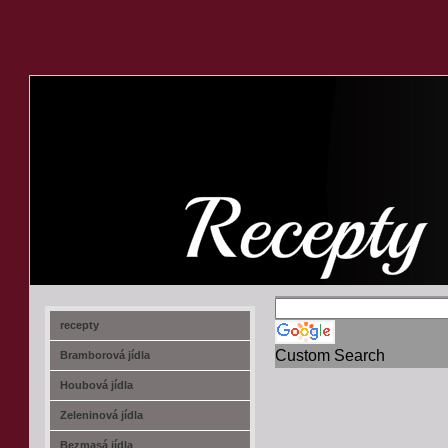
recept-na.cz
recepty
Custom Search
Bramborová jídla
Houbová jídla
Zeleninová jídla
Bezmasá jídla