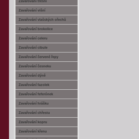
Zavařování třešní
Zavařování višní
Zavařování vlašských ořechů
Zavařování brokolice
Zavařování celeru
Zavařování cibule
Zavařování červené řepy
Zavařování česneku
Zavařování dýně
Zavařování fazolek
Zavařování feferónek
Zavařování hrášku
Zavařování chřestu
Zavařování kopru
Zavařování křenu