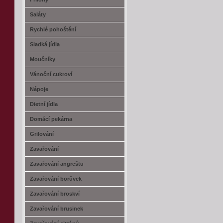
Saláty
Rychlé pohoštění
Sladká jídla
Moučníky
Vánoční cukroví
Nápoje
Dietní jídla
Domácí pekárna
Grilování
Zavařování
Zavařování angreštu
Zavařování borůvek
Zavařování broskví
Zavařování brusinek