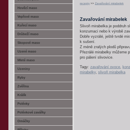
recepty
>>
Zavařování mirabelek
Hovězí maso
Vepřové maso
Zavařování mirabelek
Kuřecí maso
Slivoň mirabelka je poddruh s
konzumaci nebo k výrobě zav
Drůbeží maso
Dobře vyzrálé, ještě tvrdé m
k sušení.
Skopové maso
Z méně zralých plodů připra
Uzené maso
Přezrálé mirabelky můžeme po
pro pálení slivovice.
Mleté maso
Tagy:
zavařování ovoce
,
konz
Uzeniny
mirabelky
,
slivoň mirabelka
Ryby
Zvěřina
Králík
Polévky
Polévkové zavářky
Omáčky
Přílohy