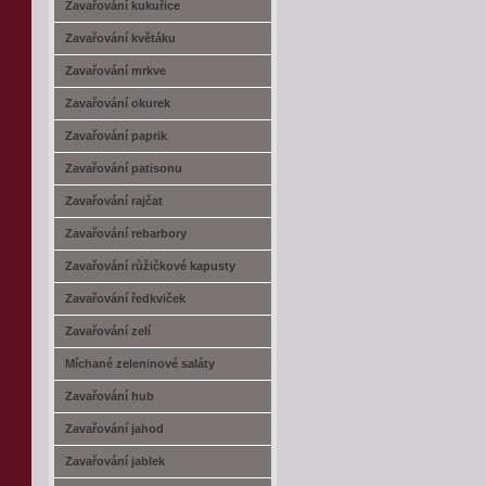
Zavařování kukuřice
Zavařování květáku
Zavařování mrkve
Zavařování okurek
Zavařování paprik
Zavařování patisonu
Zavařování rajčat
Zavařování rebarbory
Zavařování růžičkové kapusty
Zavařování ředkviček
Zavařování zelí
Míchané zeleninové saláty
Zavařování hub
Zavařování jahod
Zavařování jablek