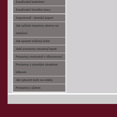
Zavařování kedluben
Zavařování černého bezu
Jogurtovač - domácí jogurt
Jak vyčistit mastnou skvrnu na
oblečení
Jak opravit sražený krém
Jaké potraviny obsahují lepek
Potraviny nevhodné v těhotenství
Potraviny s vysokým obsahem
bílkovin
Jak vykostit kuře na roládu
Potraviny s jódem