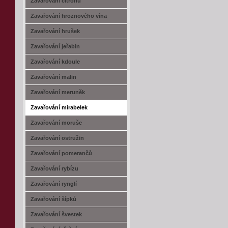
Zavařování citrónů
Zavařování hroznového vína
Zavařování hrušek
Zavařování jeřabin
Zavařování kdoule
Zavařování malin
Zavařování meruněk
Zavařování mirabelek
Zavařování moruše
Zavařování ostružin
Zavařování pomerančů
Zavařování rybízu
Zavařování rynglí
Zavařování šípků
Zavařování švestek