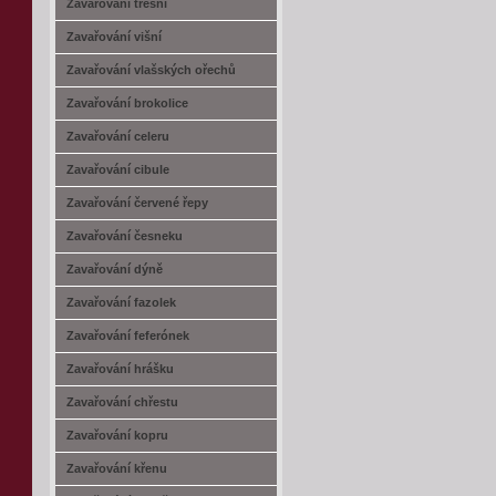
Zavařování třešní
Zavařování višní
Zavařování vlašských ořechů
Zavařování brokolice
Zavařování celeru
Zavařování cibule
Zavařování červené řepy
Zavařování česneku
Zavařování dýně
Zavařování fazolek
Zavařování feferónek
Zavařování hrášku
Zavařování chřestu
Zavařování kopru
Zavařování křenu