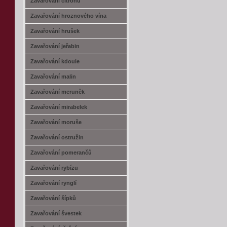
Zavařování citrónů
Zavařování hroznového vína
Zavařování hrušek
Zavařování jeřabin
Zavařování kdoule
Zavařování malin
Zavařování meruněk
Zavařování mirabelek
Zavařování moruše
Zavařování ostružin
Zavařování pomerančů
Zavařování rybízu
Zavařování rynglí
Zavařování šípků
Zavařování švestek