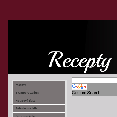
recept-na.cz
recepty
Custom Search
Bramborová jídla
Houbová jídla
Zeleninová jídla
Bezmasá jídla