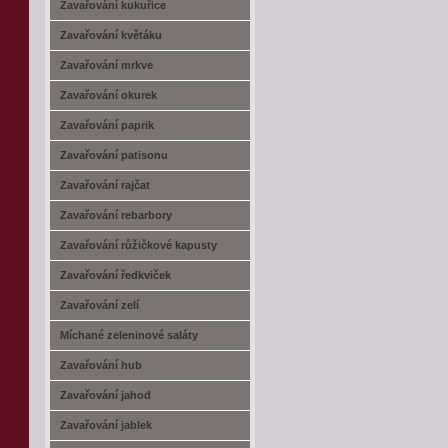
Zavařování kukuřice
Zavařování květáku
Zavařování mrkve
Zavařování okurek
Zavařování paprik
Zavařování patisonu
Zavařování rajčat
Zavařování rebarbory
Zavařování růžičkové kapusty
Zavařování ředkviček
Zavařování zelí
Míchané zeleninové saláty
Zavařování hub
Zavařování jahod
Zavařování jablek