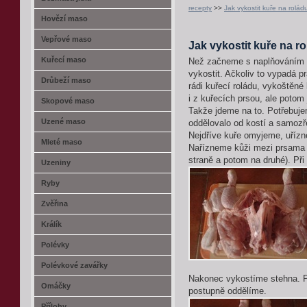
recepty
>>
Jak vykostit kuře na rolád
Hovězí maso
Vepřové maso
Jak vykostit kuře na r
Kuřecí maso
Než začneme s naplňováním kuř
vykostit. Ačkoliv to vypadá p
Drůbeží maso
rádi kuřecí roládu, vykoštěné 
i z kuřecích prsou, ale potom 
Skopové maso
Takže jdeme na to. Potřebuj
Uzené maso
oddělovalo od kostí a samozře
Nejdříve kuře omyjeme, uřízn
Mleté maso
Nařízneme kůži mezi prsama a
straně a potom na druhé). Při
Uzeniny
Ryby
Zvěřina
Králík
Polévky
Polévkové zavářky
Nakonec vykostíme stehna. P
Omáčky
postupně oddělíme.
Přílohy