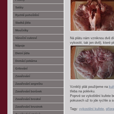
Saláty
Rychlé pohoštění
Sladká jídla
Moučníky
Vánoční cukroví
Ná plátu nám vzniknou dvě dí
vykostit, tak jen dvě), které
Nápoje
Dietní jídla
Domácí pekárna
Grilování
Zavařování
Zavařování angreštu
Vzniklý plát použijeme na
kuř
třeba na polévku.
Zavařování borůvek
Poprvé se vykoštění kuřete bu
Zavařování broskví
pokusech už to jde rychle a 
Zavařování brusinek
Tagy:
vykostění kuřete
,
přípr