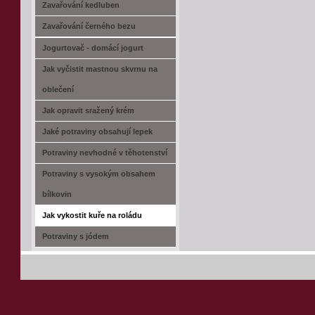
Zavařování kedluben
Zavařování černého bezu
Jogurtovač - domácí jogurt
Jak vyčistit mastnou skvrnu na
oblečení
Jak opravit sražený krém
Jaké potraviny obsahují lepek
Potraviny nevhodné v těhotenství
Potraviny s vysokým obsahem
bílkovin
Jak vykostit kuře na roládu
Potraviny s jódem