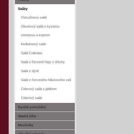
Saláty
Ostružinový salát
Okurkový salát s kysanou
smetanou a koprem
Kedlubnový salát
Salát Coleslaw
Salát z červené řepy s ořechy
Salát z dýně
Salát z červeného hlávkového zelí
Celerový salát s jablkem
Celerový salát
Rychlé pohoštění
Sladká jídla
Moučníky