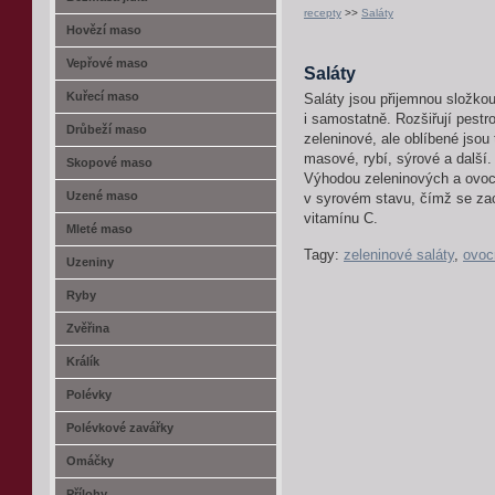
recepty
>>
Saláty
Hovězí maso
Vepřové maso
Saláty
Kuřecí maso
Saláty jsou přijemnou složko
i samostatně. Rozšiřují pestr
Drůbeží maso
zeleninové, ale oblíbené jsou
masové, rybí, sýrové a další.
Skopové maso
Výhodou zeleninových a ovoc
Uzené maso
v syrovém stavu, čímž se za
vitamínu C.
Mleté maso
Tagy:
zeleninové saláty
,
ovoc
Uzeniny
Ryby
Zvěřina
Králík
Polévky
Polévkové zavářky
Omáčky
Přílohy