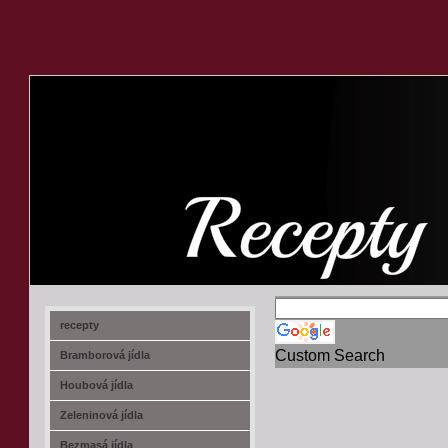
recept-na.cz
recepty
Custom Search
Bramborová jídla
Houbová jídla
Zeleninová jídla
Bezmasá jídla