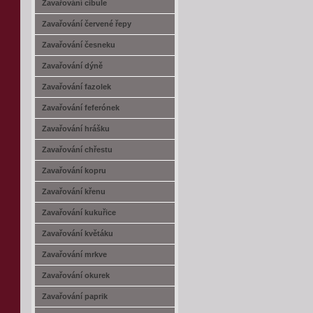
Zavařování cibule
Zavařování červené řepy
Zavařování česneku
Zavařování dýně
Zavařování fazolek
Zavařování feferónek
Zavařování hrášku
Zavařování chřestu
Zavařování kopru
Zavařování křenu
Zavařování kukuřice
Zavařování květáku
Zavařování mrkve
Zavařování okurek
Zavařování paprik