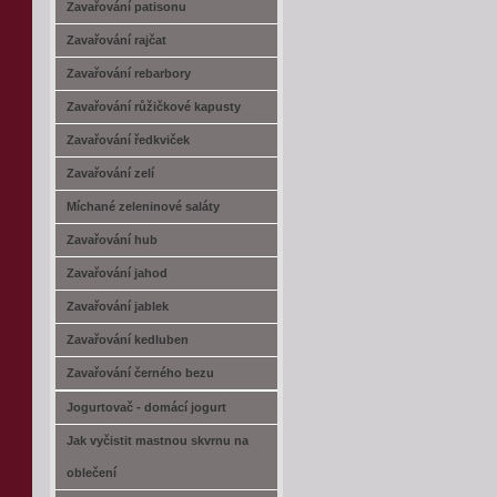
Zavařování patisonu
Zavařování rajčat
Zavařování rebarbory
Zavařování růžičkové kapusty
Zavařování ředkviček
Zavařování zelí
Míchané zeleninové saláty
Zavařování hub
Zavařování jahod
Zavařování jablek
Zavařování kedluben
Zavařování černého bezu
Jogurtovač - domácí jogurt
Jak vyčistit mastnou skvrnu na
oblečení