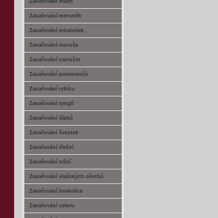
Zavařování malin
Zavařování meruněk
Zavařování mirabelek
Zavařování moruše
Zavařování ostružin
Zavařování pomerančů
Zavařování rybízu
Zavařování rynglí
Zavařování šípků
Zavařování švestek
Zavařování třešní
Zavařování višní
Zavařování vlašských ořechů
Zavařování brokolice
Zavařování celeru