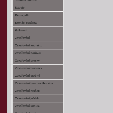
Vánoční cukroví
Nápoje
Dietní jídla
Domácí pekárna
Grilování
Zavařování
Zavařování angreštu
Zavařování borůvek
Zavařování broskví
Zavařování brusinek
Zavařování citrónů
Zavařování hroznového vína
Zavařování hrušek
Zavařování jeřabin
Zavařování kdoule