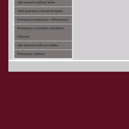
Jak opravit sražený krém
Jaké potraviny obsahují lepek
Potraviny nevhodné v těhotenství
Potraviny s vysokým obsahem
bílkovin
Jak vykostit kuře na roládu
Potraviny s jódem