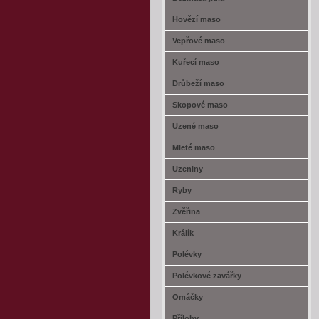
Hovězí maso
Vepřové maso
Kuřecí maso
Drůbeží maso
Skopové maso
Uzené maso
Mleté maso
Uzeniny
Ryby
Zvěřina
Králík
Polévky
Polévkové zavářky
Omáčky
Přílohy