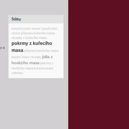
Štítky
konzervování ovoce
zavařování
ovoce
příprava kuřecího masa
recepty z kuřecího masa
pokrmy z kuřecího
ky a
masa
příprava hovězího masa
jídla z
hovězí maso recepty
hovězího masa
pokrmy z
hovězího masa
konzervování
zeleniny