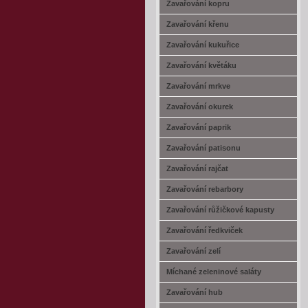
Zavařování kopru
Zavařování křenu
Zavařování kukuřice
Zavařování květáku
Zavařování mrkve
Zavařování okurek
Zavařování paprik
Zavařování patisonu
Zavařování rajčat
Zavařování rebarbory
Zavařování růžičkové kapusty
Zavařování ředkviček
Zavařování zelí
Míchané zeleninové saláty
Zavařování hub