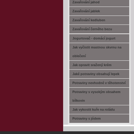
Zavařování jahod
Zavařování jablek
Zavařování kedluben
Zavařování černého bezu
Jogurtovač - domácí jogurt
Jak vyčistit mastnou skvrnu na
oblečení
Jak opravit sražený krém
Jaké potraviny obsahují lepek
Potraviny nevhodné v těhotenství
Potraviny s vysokým obsahem
bílkovin
Jak vykostit kuře na roládu
Potraviny s jódem