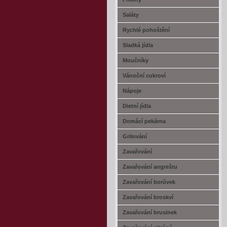
Saláty
Rychlé pohoštění
Sladká jídla
Moučníky
Vánoční cukroví
Nápoje
Dietní jídla
Domácí pekárna
Grilování
Zavařování
Zavařování angreštu
Zavařování borůvek
Zavařování broskví
Zavařování brusinek