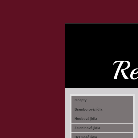
recept-na.cz
recepty
Bramborová jídla
Houbová jídla
Zeleninová jídla
Bezmasá jídla