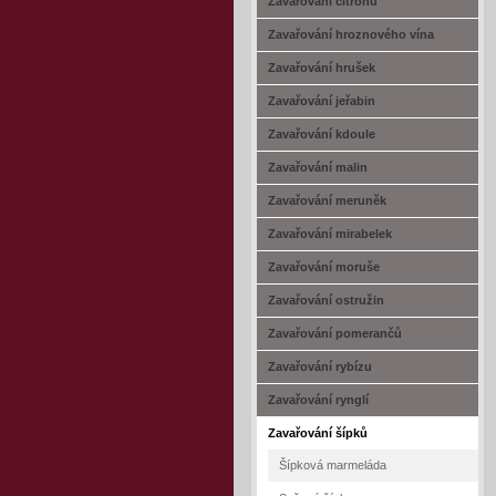
Zavařování citrónů
Zavařování hroznového vína
Zavařování hrušek
Zavařování jeřabin
Zavařování kdoule
Zavařování malin
Zavařování meruněk
Zavařování mirabelek
Zavařování moruše
Zavařování ostružin
Zavařování pomerančů
Zavařování rybízu
Zavařování rynglí
Zavařování šípků
Šípková marmeláda