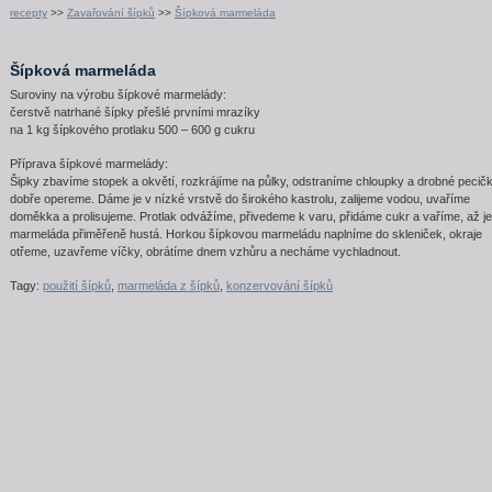
recepty
>>
Zavařování šípků
>>
Šípková marmeláda
Šípková marmeláda
Suroviny na výrobu šípkové marmelády:
čerstvě natrhané šípky přešlé prvními mrazíky
na 1 kg šípkového protlaku 500 – 600 g cukru
Příprava šípkové marmelády:
Šipky zbavíme stopek a okvětí, rozkrájíme na půlky, odstraníme chloupky a drobné pecič
dobře opereme. Dáme je v nízké vrstvě do širokého kastrolu, zalijeme vodou, uvaříme
doměkka a prolisujeme. Protlak odvážíme, přivedeme k varu, přidáme cukr a vaříme, až je
marmeláda přiměřeně hustá. Horkou šípkovou marmeládu naplníme do skleniček, okraje
otřeme, uzavřeme víčky, obrátíme dnem vzhůru a necháme vychladnout.
Tagy:
použití šípků
,
marmeláda z šípků
,
konzervování šípků