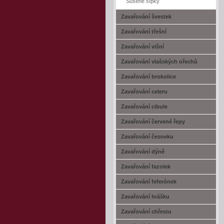
Sušené šípky
Zavařování švestek
Zavařování třešní
Zavařování višní
Zavařování vlašských ořechů
Zavařování brokolice
Zavařování celeru
Zavařování cibule
Zavařování červené řepy
Zavařování česneku
Zavařování dýně
Zavařování fazolek
Zavařování feferónek
Zavařování hrášku
Zavařování chřestu