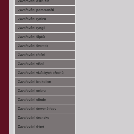
Zavařování ostružin
Zavařování pomerančů
Zavařování rybízu
Zavařování rynglí
Zavařování šípků
Zavařování švestek
Zavařování třešní
Zavařování višní
Zavařování vlašských ořechů
Zavařování brokolice
Zavařování celeru
Zavařování cibule
Zavařování červené řepy
Zavařování česneku
Zavařování dýně