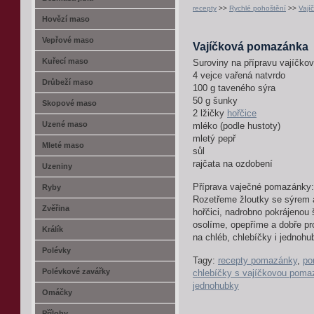
recepty
>>
Rychlé pohoštění
>>
Vají
Hovězí maso
Vepřové maso
Vajíčková pomazánka
Kuřecí maso
Suroviny na přípravu vajíčk
4 vejce vařená natvrdo
Drůbeží maso
100 g taveného sýra
50 g šunky
Skopové maso
2 lžičky
hořčice
Uzené maso
mléko (podle hustoty)
mletý pepř
Mleté maso
sůl
rajčata na ozdobení
Uzeniny
Příprava vaječné pomazánky:
Ryby
Rozetřeme žloutky se sýrem 
Zvěřina
hořčici, nadrobno pokrájenou 
osolíme, opepříme a dobře 
Králík
na chléb, chlebíčky i jednohu
Polévky
Tagy:
recepty pomazánky
,
po
Polévkové zavářky
chlebíčky s vajíčkovou pom
jednohubky
Omáčky
Přílohy