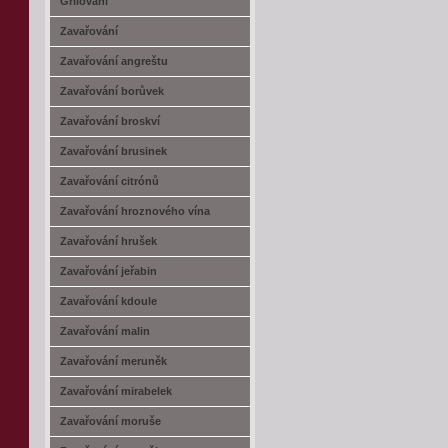
Grilování
Zavařování
Zavařování angreštu
Zavařování borůvek
Zavařování broskví
Zavařování brusinek
Zavařování citrónů
Zavařování hroznového vína
Zavařování hrušek
Zavařování jeřabin
Zavařování kdoule
Zavařování malin
Zavařování meruněk
Zavařování mirabelek
Zavařování moruše