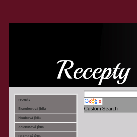
recept-na.cz
recepty
Custom Search
Bramborová jídla
Houbová jídla
Zeleninová jídla
Bezmasá jídla