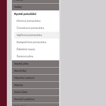
Saláty
Rychlé pohoštění
Křenová pomazánka
Česneková pomazánka
Vajíčková pomazánka
Budapešťská pomazánka
Ďábelské toasty
Šunková pěna
Sladká jídla
Moučníky
Vánoční cukroví
Nápoje
Dietní jídla
Domácí pekárna