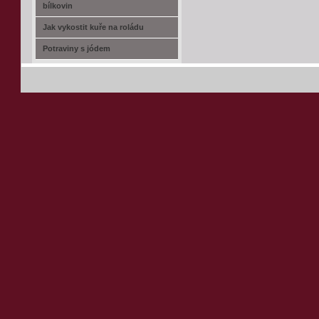
bílkovin
Jak vykostit kuře na roládu
Potraviny s jódem