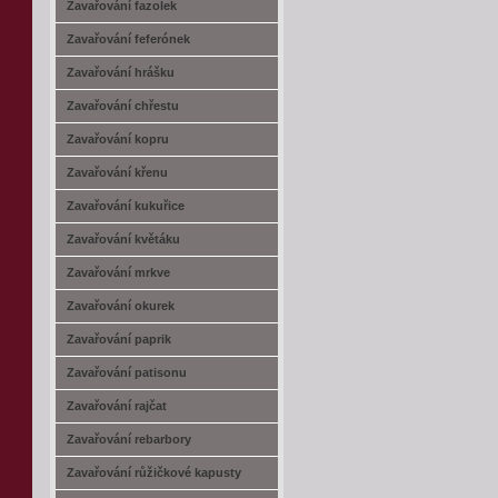
Zavařování fazolek
Zavařování feferónek
Zavařování hrášku
Zavařování chřestu
Zavařování kopru
Zavařování křenu
Zavařování kukuřice
Zavařování květáku
Zavařování mrkve
Zavařování okurek
Zavařování paprik
Zavařování patisonu
Zavařování rajčat
Zavařování rebarbory
Zavařování růžičkové kapusty