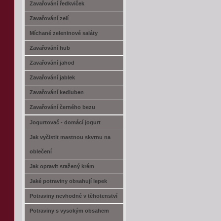
Zavařování ředkviček
Zavařování zelí
Míchané zeleninové saláty
Zavařování hub
Zavařování jahod
Zavařování jablek
Zavařování kedluben
Zavařování černého bezu
Jogurtovač - domácí jogurt
Jak vyčistit mastnou skvrnu na
oblečení
Jak opravit sražený krém
Jaké potraviny obsahují lepek
Potraviny nevhodné v těhotenství
Potraviny s vysokým obsahem