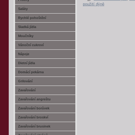
použití dýně
Saláty
Rychlé pohoštění
Sladká jídla
Moučníky
Vánoční cukroví
Nápoje
Dietní jídla
Domácí pekárna
Grilování
Zavařování
Zavařování angreštu
Zavařování borůvek
Zavařování broskví
Zavařování brusinek