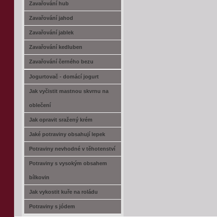
Zavařování hub
Zavařování jahod
Zavařování jablek
Zavařování kedluben
Zavařování černého bezu
Jogurtovač - domácí jogurt
Jak vyčistit mastnou skvrnu na
oblečení
Jak opravit sražený krém
Jaké potraviny obsahují lepek
Potraviny nevhodné v těhotenství
Potraviny s vysokým obsahem
bílkovin
Jak vykostit kuře na roládu
Potraviny s jódem