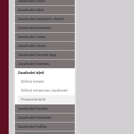
Zavařování třešní
Zavařování višní
Zavařování vlašských ořechů
Zavařování brokolice
Zavařování celeru
Zavařování cibule
Zavařování červené řepy
Zavařování česneku
Zavařování dýně
Dýňový kompot
Dýňový kompot bez zavařování
Proslazená dýně
Zavařování fazolek
Zavařování feferónek
Zavařování hrášku