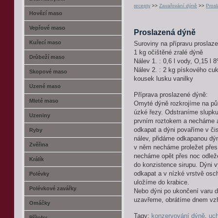
recepty
>>
Zavařování dýně
>>
Pros
Hovězí maso
Vepřové maso
Proslazená dýně
Kuřecí maso
Suroviny na přípravu proslaz
1 kg očištěné zralé dýně
Drůbeží maso
Nálev 1. : 0,6 l vody, O,15 l 
Nálev 2. : 2 kg pískového cuk
Skopové maso
kousek lusku vanilky
Uzené maso
Příprava proslazené dýně:
Mleté maso
Omyté dýně rozkrojíme na pů
úzké řezy. Odstraníme slupku
Uzeniny
prvním roztokem a necháme a
odkapat a dýni povaříme v či
Ryby
nálev, přidáme odkapanou dýn
Zvěřina
v něm necháme proležet přes
necháme opět přes noc odleže
Králík
do konzistence sirupu. Dýni
odkapat a v nízké vrstvě osc
Polévky
uložíme do krabice.
Polévkové zavářky
Nebo dýni po ukončení varu d
uzavřeme, obrátíme dnem vz
Omáčky
Tagy:
konzervování dýně
,
uc
Přílohy