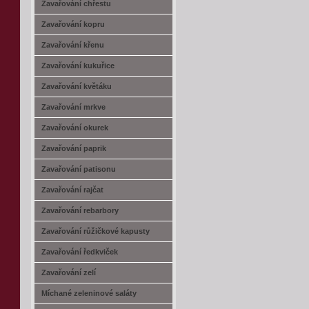
Zavařování chřestu
Zavařování kopru
Zavařování křenu
Zavařování kukuřice
Zavařování květáku
Zavařování mrkve
Zavařování okurek
Zavařování paprik
Zavařování patisonu
Zavařování rajčat
Zavařování rebarbory
Zavařování růžičkové kapusty
Zavařování ředkviček
Zavařování zelí
Míchané zeleninové saláty