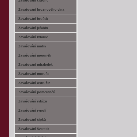
Zavařování citrónů
Zavařování hroznového vína
Zavařování hrušek
Zavařování jeřabin
Zavařování kdoule
Zavařování malin
Zavařování meruněk
Zavařování mirabelek
Zavařování moruše
Zavařování ostružin
Zavařování pomerančů
Zavařování rybízu
Zavařování rynglí
Zavařování šípků
Zavařování švestek