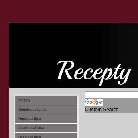
recept-na.cz
recepty
Custom Search
Bramborová jídla
Houbová jídla
Zeleninová jídla
Bezmasá jídla