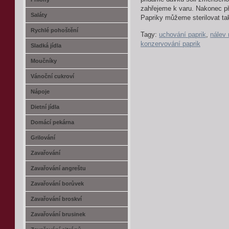
zahřejeme k varu. Nakonec př
Saláty
Papriky můžeme sterilovat také
Rychlé pohoštění
Tagy:
uchování paprik
,
nálev 
konzervování paprik
Sladká jídla
Moučníky
Vánoční cukroví
Nápoje
Dietní jídla
Domácí pekárna
Grilování
Zavařování
Zavařování angreštu
Zavařování borůvek
Zavařování broskví
Zavařování brusinek