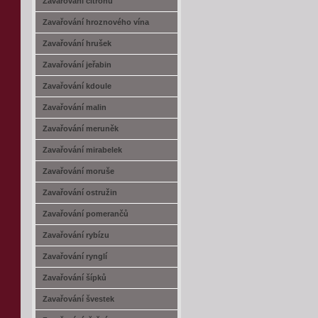
Zavařování citrónů
Zavařování hroznového vína
Zavařování hrušek
Zavařování jeřabin
Zavařování kdoule
Zavařování malin
Zavařování meruněk
Zavařování mirabelek
Zavařování moruše
Zavařování ostružin
Zavařování pomerančů
Zavařování rybízu
Zavařování rynglí
Zavařování šípků
Zavařování švestek