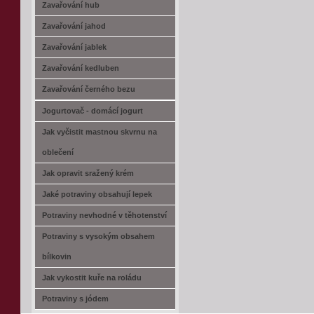
Zavařování hub
Zavařování jahod
Zavařování jablek
Zavařování kedluben
Zavařování černého bezu
Jogurtovač - domácí jogurt
Jak vyčistit mastnou skvrnu na
oblečení
Jak opravit sražený krém
Jaké potraviny obsahují lepek
Potraviny nevhodné v těhotenství
Potraviny s vysokým obsahem
bílkovin
Jak vykostit kuře na roládu
Potraviny s jódem