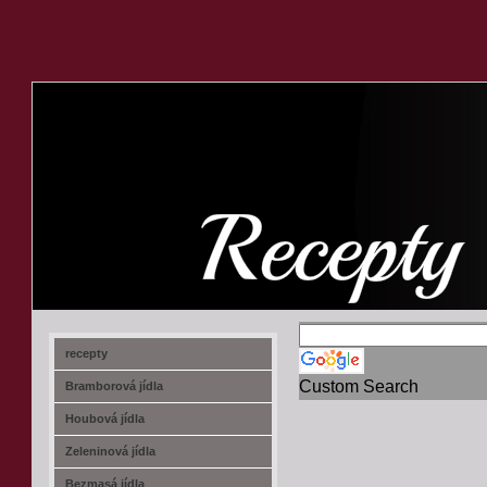
recept-na.cz
recepty
Custom Search
Bramborová jídla
Houbová jídla
Zeleninová jídla
Bezmasá jídla