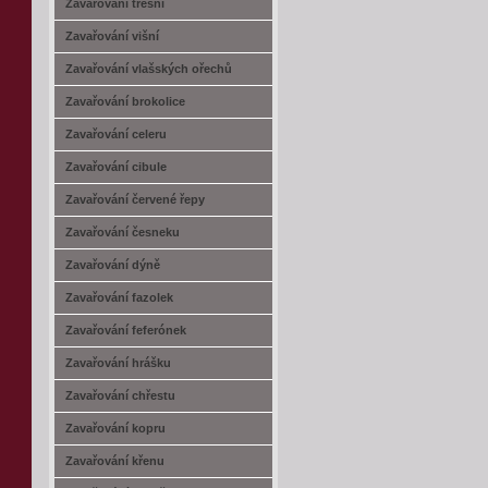
Zavařování třešní
Zavařování višní
Zavařování vlašských ořechů
Zavařování brokolice
Zavařování celeru
Zavařování cibule
Zavařování červené řepy
Zavařování česneku
Zavařování dýně
Zavařování fazolek
Zavařování feferónek
Zavařování hrášku
Zavařování chřestu
Zavařování kopru
Zavařování křenu