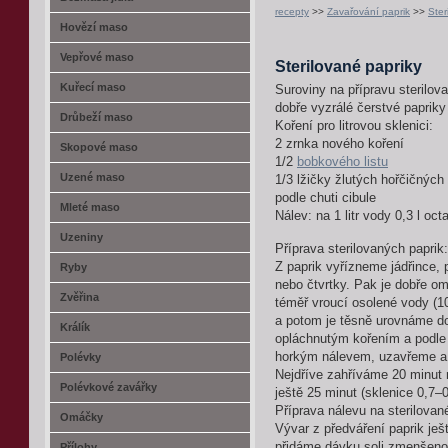
recepty
>>
Zavařování paprik
>>
Ster
Hovězí maso
Vepřové maso
Sterilované papriky
Kuřecí maso
Suroviny na přípravu sterilov
dobře vyzrálé čerstvé papriky
Drůbeží maso
Koření pro litrovou sklenici:
2 zrnka nového koření
Skopové maso
1/2
bobkového listu
Uzené maso
1/3 lžičky žlutých hořčičnýc
podle chuti cibule
Mleté maso
Nálev: na 1 litr vody 0,3 l oc
Uzeniny
Příprava sterilovaných paprik:
Z paprik vyřízneme jádřince, 
Ryby
nebo čtvrtky. Pak je dobře 
Zvěřina
téměř vroucí osolené vody (10 
a potom je těsně urovnáme do
Králík
opláchnutým kořením a podle c
horkým nálevem, uzavřeme a 
Polévky
Nejdříve zahříváme 20 minut na
Polévkové zavářky
ještě 25 minut (sklenice 0,7–0,
Příprava nálevu na sterilovan
Omáčky
Vývar z předváření paprik je
přidáme dávku soli zmenšenou
Přílohy