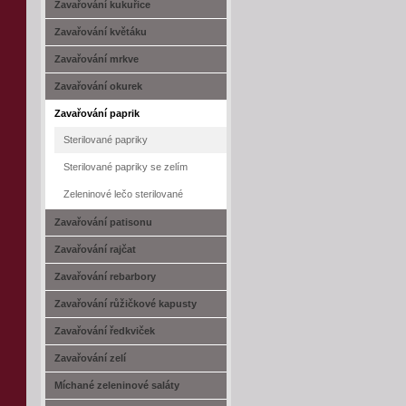
Zavařování kukuřice
Zavařování květáku
Zavařování mrkve
Zavařování okurek
Zavařování paprik
Sterilované papriky
Sterilované papriky se zelím
Zeleninové lečo sterilované
Zavařování patisonu
Zavařování rajčat
Zavařování rebarbory
Zavařování růžičkové kapusty
Zavařování ředkviček
Zavařování zelí
Míchané zeleninové saláty