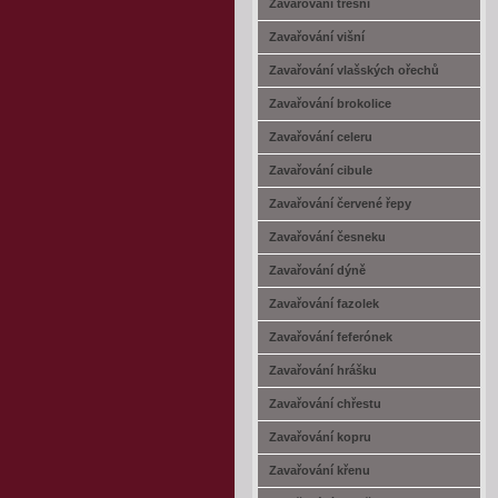
Zavařování třešní
Zavařování višní
Zavařování vlašských ořechů
Zavařování brokolice
Zavařování celeru
Zavařování cibule
Zavařování červené řepy
Zavařování česneku
Zavařování dýně
Zavařování fazolek
Zavařování feferónek
Zavařování hrášku
Zavařování chřestu
Zavařování kopru
Zavařování křenu