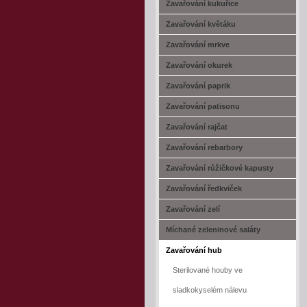
Zavařování kukuřice
Zavařování květáku
Zavařování mrkve
Zavařování okurek
Zavařování paprik
Zavařování patisonu
Zavařování rajčat
Zavařování rebarbory
Zavařování růžičkové kapusty
Zavařování ředkviček
Zavařování zelí
Míchané zeleninové saláty
Zavařování hub
Sterilované houby ve
sladkokyselém nálevu