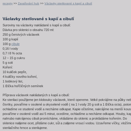
recepty
>>
Zavařování hub
>>
Václavky sterilované s kapií a cibulí
Václavky sterilované s kapií a cibulí
Suroviny na václavky nakládané s kapií a cibulí:
Dávka pro sklenici o obsahu 720 ml:
250 g čerstvých václavek
100 g kapií
100 g
cibule
0,16 l vody
0,7 l 8 % octa
12 – 15 g cukru
5 g soli
Koření:
10 kuliček pepře,
4 kuličky nového koření,
1 bobkový list,
1 lžička hořčičných semínek
Příprava václavek nakládaných s kapií a cibulí:
Ke sterilaci použijeme jen klobouky václavek, které opereme. Velké pokrájíme na půlky ne
čtvrtky, povaříme v osolené a okyselené vodě ( na 1 l vody 20 g soli a 1 lžička octa), poto
ochladíme ve studené vodě a necháme odkapat. Kapie očistíme, nakrájíme na menší kous
povaříme v osolené vodě asi 5 minut, ocedíme, ochladíme a necháme odkapat. Houby, kap
nahrubo nakrájenou cibuli promícháme, vkládáme do sklenic a prokládáme kořením. Do
sklenice nalijeme ocet, přidáme cukr, sůl a zalijeme vroucí vodou. Uzavřeme víčky, vložím
sterilačního hrnce a sterilujeme.