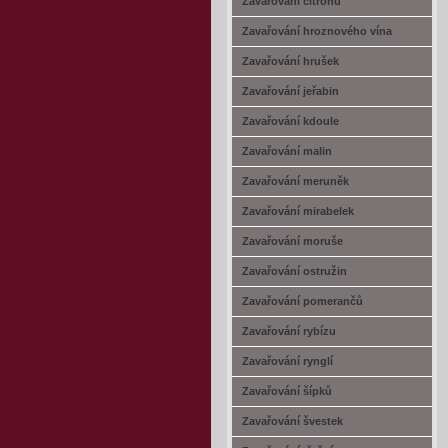
Zavařování citrónů
Zavařování hroznového vína
Zavařování hrušek
Zavařování jeřabin
Zavařování kdoule
Zavařování malin
Zavařování meruněk
Zavařování mirabelek
Zavařování moruše
Zavařování ostružin
Zavařování pomerančů
Zavařování rybízu
Zavařování rynglí
Zavařování šípků
Zavařování švestek