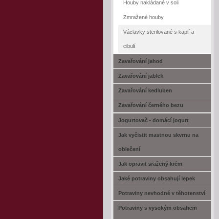
Houby nakládané v soli
Zmražené houby
Václavky sterilované s kapií a
cibulí
Zavařování jahod
Zavařování jablek
Zavařování kedluben
Zavařování černého bezu
Jogurtovač - domácí jogurt
Jak vyčistit mastnou skvrnu na
oblečení
Jak opravit sražený krém
Jaké potraviny obsahují lepek
Potraviny nevhodné v těhotenství
Potraviny s vysokým obsahem