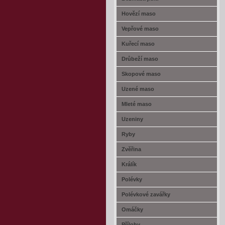
Hovězí maso
Vepřové maso
Kuřecí maso
Drůbeží maso
Skopové maso
Uzené maso
Mleté maso
Uzeniny
Ryby
Zvěřina
Králík
Polévky
Polévkové zavářky
Omáčky
Přílohy