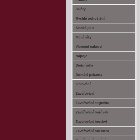
Saláty
Rychlé pohoštění
Sladká jídla
Moučníky
Vánoční cukroví
Nápoje
Dietní jídla
Domácí pekárna
Grilování
Zavařování
Zavařování angreštu
Zavařování borůvek
Zavařování broskví
Zavařování brusinek