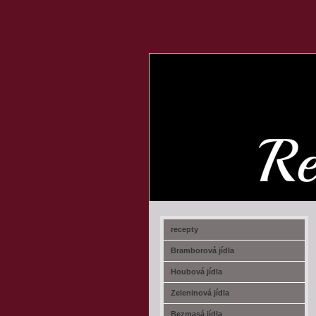
recept-na.cz
recepty
Bramborová jídla
Houbová jídla
Zeleninová jídla
Bezmasá jídla