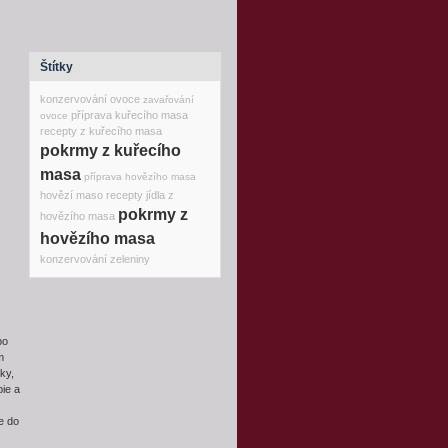
Štítky
konzervování ovoce
zavařování
příprava kuřecího masa
ovoce
recepty z kuřecího masa
pokrmy z kuřecího
masa
příprava hovězího masa
hovězí maso recepty
jídla z
pokrmy z
hovězího masa
hovězího masa
konzervování zeleniny
bo
m
ky,
ie a
e do