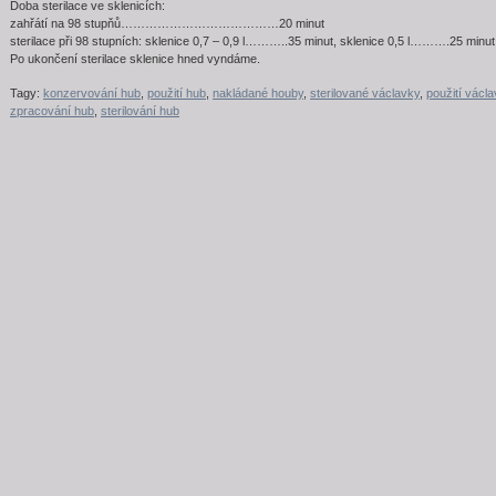
Doba sterilace ve sklenicích:
zahřátí na 98 stupňů…………………………­………20 minut
sterilace při 98 stupních: sklenice 0,7 – 0,9 l………..35 minut, sklenice 0,5 l……….25 minut
Po ukončení sterilace sklenice hned vyndáme.
Tagy:
konzervování hub
,
použití hub
,
nakládané houby
,
sterilované václavky
,
použití václ
zpracování hub
,
sterilování hub