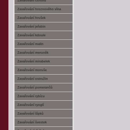
Zavařování citrónů
Zavařování hroznového vína
Zavařování hrušek
Zavařování jeřabin
Zavařování kdoule
Zavařování malin
Zavařování meruněk
Zavařování mirabelek
Zavařování moruše
Zavařování ostružin
Zavařování pomerančů
Zavařování rybízu
Zavařování rynglí
Zavařování šípků
Zavařování švestek