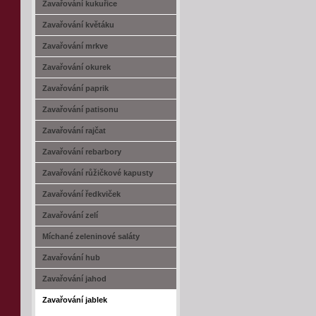
Zavařování kukuřice
Zavařování květáku
Zavařování mrkve
Zavařování okurek
Zavařování paprik
Zavařování patisonu
Zavařování rajčat
Zavařování rebarbory
Zavařování růžičkové kapusty
Zavařování ředkviček
Zavařování zelí
Míchané zeleninové saláty
Zavařování hub
Zavařování jahod
Zavařování jablek