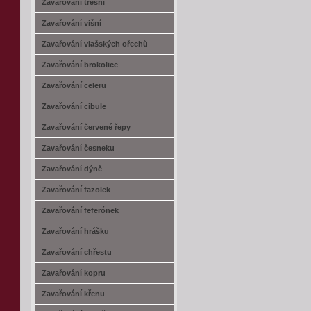
Zavařování třešní
Zavařování višní
Zavařování vlašských ořechů
Zavařování brokolice
Zavařování celeru
Zavařování cibule
Zavařování červené řepy
Zavařování česneku
Zavařování dýně
Zavařování fazolek
Zavařování feferónek
Zavařování hrášku
Zavařování chřestu
Zavařování kopru
Zavařování křenu