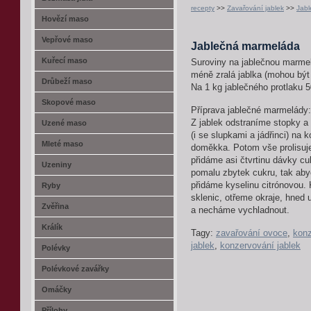
recepty
>>
Zavařování jablek
>>
Jab
Hovězí maso
Vepřové maso
Jablečná marmeláda
Kuřecí maso
Suroviny na jablečnou marme
méně zralá jablka (mohou být
Drůbeží maso
Na 1 kg jablečného protlaku 5
Skopové maso
Příprava jablečné marmelády:
Z jablek odstraníme stopky a
Uzené maso
(i se slupkami a jádřinci) na
Mleté maso
doměkka. Potom vše prolisuje
přidáme asi čtvrtinu dávky cu
Uzeniny
pomalu zbytek cukru, tak aby
přidáme kyselinu citrónovou.
Ryby
sklenic, otřeme okraje, hned
Zvěřina
a necháme vychladnout.
Králík
Tagy:
zavařování ovoce
,
konz
jablek
,
konzervování jablek
Polévky
Polévkové zavářky
Omáčky
Přílohy