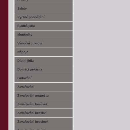
Saláty
Rychlé pohoštění
Sladká jídla
Moučníky
Vánoční cukroví
Nápoje
Dietní jídla
Domácí pekárna
Grilování
Zavařování
Zavařování angreštu
Zavařování borůvek
Zavařování broskví
Zavařování brusinek