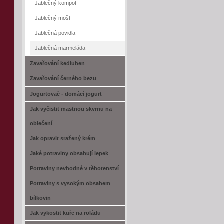
Jablečný kompot
Jablečný mošt
Jablečná povidla
Jablečná marmeláda
Zavařování kedluben
Zavařování černého bezu
Jogurtovač - domácí jogurt
Jak vyčistit mastnou skvrnu na
oblečení
Jak opravit sražený krém
Jaké potraviny obsahují lepek
Potraviny nevhodné v těhotenství
Potraviny s vysokým obsahem
bílkovin
Jak vykostit kuře na roládu