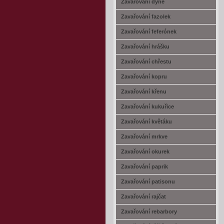
Zavařování dýně
Zavařování fazolek
Zavařování feferónek
Zavařování hrášku
Zavařování chřestu
Zavařování kopru
Zavařování křenu
Zavařování kukuřice
Zavařování květáku
Zavařování mrkve
Zavařování okurek
Zavařování paprik
Zavařování patisonu
Zavařování rajčat
Zavařování rebarbory