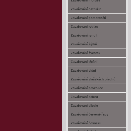
Zavařování moruše
Zavařování ostružin
Zavařování pomerančů
Zavařování rybízu
Zavařování rynglí
Zavařování šípků
Zavařování švestek
Zavařování třešní
Zavařování višní
Zavařování vlašských ořechů
Zavařování brokolice
Zavařování celeru
Zavařování cibule
Zavařování červené řepy
Zavařování česneku