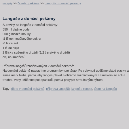
recepty
>>
Domácí pekárna
>>
Langoše z domácí pekárny
Langoše z domácí pekárny
Suroviny na langoše z domácí pekárny:
350 ml vlažné vody
500 g hladké mouky
½ lžíce moučkového cukru
½ lžíce soli
1 lžíce oleje
2 lžičky sušeného droždí (1/2 čerstvého droždí)
olej na smažení
Příprava langošů zadělávaných v domácí pekárně:
Na domácí pekárně nastavíme program kynuté těsto. Po vykynutí uděláme slabé placky a
smažíme v hlubší pánvi, aby langoš plaval. Potíráme rozmačkaným česnekem se solí a
trochou vody. Můžeme pokapat kečupem a posypat strouhaným sýrem.
Tagy:
těsto v domácí pekárně
,
příprava langošů
,
langoše recept
,
těsto na langoše