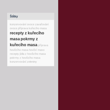
Štítky
konzervování ovoce
zavařování
ovoce
příprava kuřecího masa
recepty z kuřecího
masa
pokrmy z
kuřecího masa
příprava
hovězího masa
hovězí maso
recepty
jídla z hovězího masa
pokrmy z hovězího masa
konzervování zeleniny