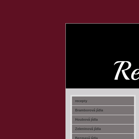
recept-na.cz
recepty
Bramborová jídla
Houbová jídla
Zeleninová jídla
Bezmasá jídla