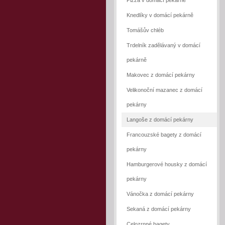
Pizza v domácí pekárně
Knedlíky v domácí pekárně
Tomášův chléb
Trdelník zadělávaný v domácí
pekárně
Makovec z domácí pekárny
Velikonoční mazanec z domácí
pekárny
Langoše z domácí pekárny
Francouzské bagety z domácí
pekárny
Hamburgerové housky z domácí
pekárny
Vánočka z domácí pekárny
Sekaná z domácí pekárny
Celozrnné bagety