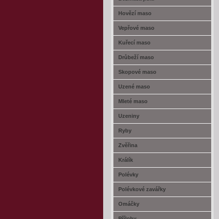
Hovězí maso
Vepřové maso
Kuřecí maso
Drůbeží maso
Skopové maso
Uzené maso
Mleté maso
Uzeniny
Ryby
Zvěřina
Králík
Polévky
Polévkové zavářky
Omáčky
Přílohy