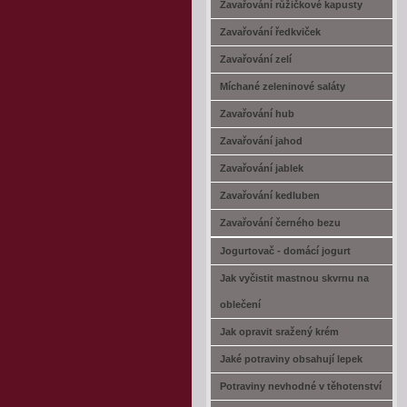
Zavařování růžičkové kapusty
Zavařování ředkviček
Zavařování zelí
Míchané zeleninové saláty
Zavařování hub
Zavařování jahod
Zavařování jablek
Zavařování kedluben
Zavařování černého bezu
Jogurtovač - domácí jogurt
Jak vyčistit mastnou skvrnu na
oblečení
Jak opravit sražený krém
Jaké potraviny obsahují lepek
Potraviny nevhodné v těhotenství