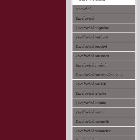
Grilování
Zavařování
Zavařování angreštu
Zavařování borůvek
Zavařování broskví
Zavařování brusinek
Zavařování citrónů
Zavařování hroznového vína
Zavařování hrušek
Zavařování jeřabin
Zavařování kdoule
Zavařování malin
Zavařování meruněk
Zavařování mirabelek