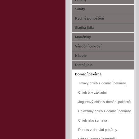
Saláty
Rychlé pohoštění
Sladká jídla
Moučníky
Vánoční cukroví
Nápoje
Dietní jídla
Domácí pekárna
Tmavý chléb z domácí pekárny
Chléb bílý základní
Jogurtový chléb v domácí pekárně
Celozrnný chléb z domácí pekárny
Chléb jako šumava
Donuts z domácí pekárny