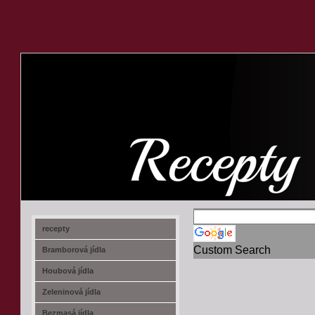
recept-na.cz
recepty
Custom Search
Bramborová jídla
Houbová jídla
Zeleninová jídla
Bezmasá jídla