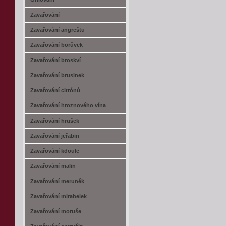
Zavařování
Zavařování angreštu
Zavařování borůvek
Zavařování broskví
Zavařování brusinek
Zavařování citrónů
Zavařování hroznového vína
Zavařování hrušek
Zavařování jeřabin
Zavařování kdoule
Zavařování malin
Zavařování meruněk
Zavařování mirabelek
Zavařování moruše