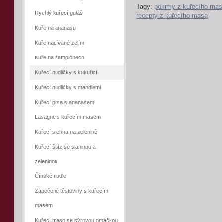
Tagy:
pokrmy z kuřecího ma
Rychlý kuřecí guláš
recepty z kuřecího masa
Kuře na ananasu
Kuře nadívané zelím
Kuře na žampiónech
Kuřecí nudličky s kukuřicí
Kuřecí nudličky s mandlemi
Kuřecí prsa s ananasem
Lasagne s kuřecím masem
Kuřecí stehna na zelenině
Kuřecí špíz se slaninou a
zeleninou
Čínské nudle
Zapečené těstoviny s kuřecím
masem
Kuřecí maso se sýrovou omáčkou