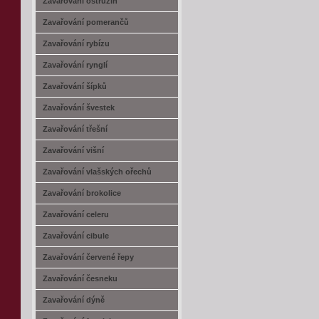
Zavařování ostružin
Zavařování pomerančů
Zavařování rybízu
Zavařování rynglí
Zavařování šípků
Zavařování švestek
Zavařování třešní
Zavařování višní
Zavařování vlašských ořechů
Zavařování brokolice
Zavařování celeru
Zavařování cibule
Zavařování červené řepy
Zavařování česneku
Zavařování dýně