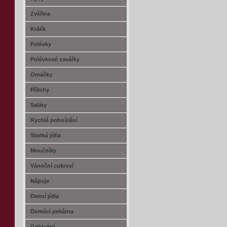
Zvěřina
Králík
Polévky
Polévkové zavářky
Omáčky
Přílohy
Saláty
Rychlé pohoštění
Sladká jídla
Moučníky
Vánoční cukroví
Nápoje
Dietní jídla
Domácí pekárna
Grilování