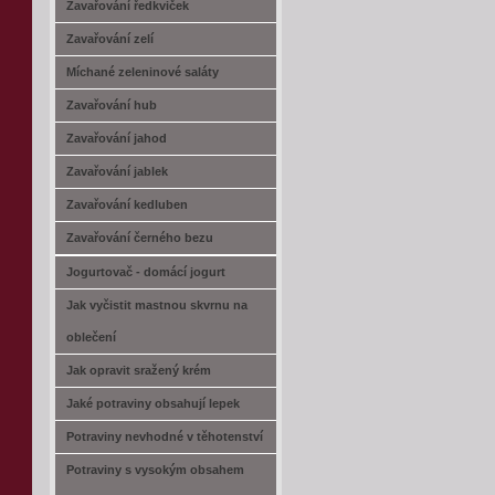
Zavařování ředkviček
Zavařování zelí
Míchané zeleninové saláty
Zavařování hub
Zavařování jahod
Zavařování jablek
Zavařování kedluben
Zavařování černého bezu
Jogurtovač - domácí jogurt
Jak vyčistit mastnou skvrnu na
oblečení
Jak opravit sražený krém
Jaké potraviny obsahují lepek
Potraviny nevhodné v těhotenství
Potraviny s vysokým obsahem