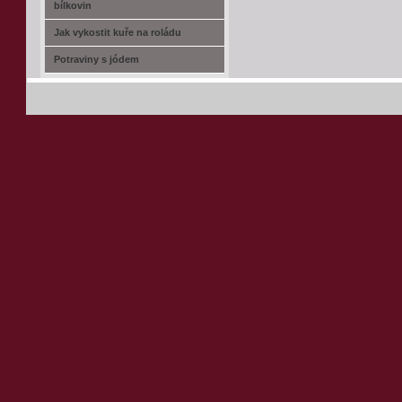
bílkovin
Jak vykostit kuře na roládu
Potraviny s jódem