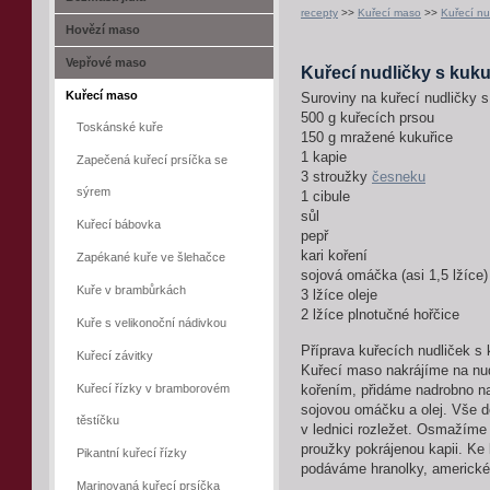
recepty
>>
Kuřecí maso
>>
Kuřecí nud
Hovězí maso
Vepřové maso
Kuřecí nudličky s kuku
Kuřecí maso
Suroviny na kuřecí nudličky s
500 g kuřecích prsou
Toskánské kuře
150 g mražené kukuřice
1 kapie
Zapečená kuřecí prsíčka se
3 stroužky
česneku
sýrem
1 cibule
sůl
Kuřecí bábovka
pepř
kari koření
Zapékané kuře ve šlehačce
sojová omáčka (asi 1,5 lžíce)
Kuře v brambůrkách
3 lžíce oleje
2 lžíce plnotučné hořčice
Kuře s velikonoční nádivkou
Příprava kuřecích nudliček s 
Kuřecí závitky
Kuřecí maso nakrájíme na nud
Kuřecí řízky v bramborovém
kořením, přidáme nadrobno nak
sojovou omáčku a olej. Vše 
těstíčku
v lednici rozležet. Osmažíme 
proužky pokrájenou kapii. Ke
Pikantní kuřecí řízky
podáváme hranolky, americké
Marinovaná kuřecí prsíčka