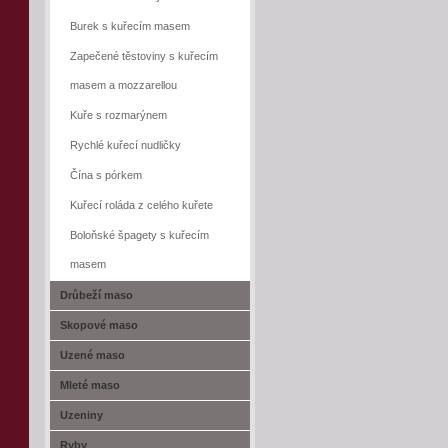
Burek s kuřecím masem
Zapečené těstoviny s kuřecím
masem a mozzarellou
Kuře s rozmarýnem
Rychlé kuřecí nudličky
Čína s pórkem
Kuřecí roláda z celého kuřete
Boloňské špagety s kuřecím
masem
Drůbeží maso
Skopové maso
Uzené maso
Mleté maso
Uzeniny
Ryby