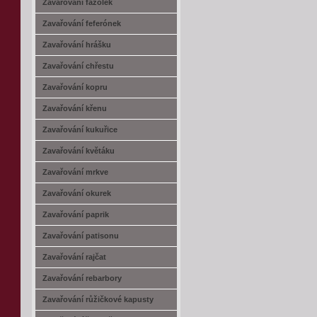
Zavařování fazolek
Zavařování feferónek
Zavařování hrášku
Zavařování chřestu
Zavařování kopru
Zavařování křenu
Zavařování kukuřice
Zavařování květáku
Zavařování mrkve
Zavařování okurek
Zavařování paprik
Zavařování patisonu
Zavařování rajčat
Zavařování rebarbory
Zavařování růžičkové kapusty