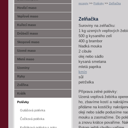
recepty
>>
Polévky
>>
Zelňačka
Hovězí maso
Vepřové maso
Zelňačka
Kuřecí maso
Suroviny na zelňačku:
1 kg uzených vepřových žebí
Drůbeží maso
500 g kysaného zelí
400 g brambor
Skopové maso
hladká mouka
Uzené maso
2 cibule
olej nebo sádlo
Mleté maso
kysaná smetana
mletá paprika
Uzeniny
kmín
Ryby
sůl
petrželka
Zvěřina
Příprava zelné polévky:
Králík
Uzená vepřová žebírka oper
ho, zbavíme kostí a nakrájíme
Polévky
přidáme na kostičky nakrájen
Gulášová polévka
oleji nebo sádle podusíme nad
mouku a zasmažíme. Do polé
Čočková polévka
a znovu krátce povaříme. Na
Květáková polévka s noky
Potom ještě chvilku vaříme.