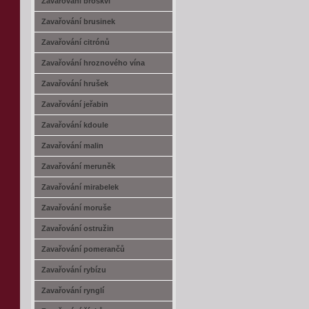
Zavařování broskví
Zavařování brusinek
Zavařování citrónů
Zavařování hroznového vína
Zavařování hrušek
Zavařování jeřabin
Zavařování kdoule
Zavařování malin
Zavařování meruněk
Zavařování mirabelek
Zavařování moruše
Zavařování ostružin
Zavařování pomerančů
Zavařování rybízu
Zavařování rynglí