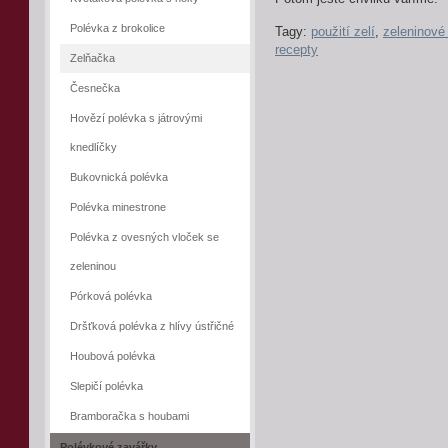
Polévka z brokolice
Tagy:
použití zelí
,
zeleninové
recepty
Zelňačka
Česnečka
Hovězí polévka s játrovými
knedlíčky
Bukovnická polévka
Polévka minestrone
Polévka z ovesných vloček se
zeleninou
Pórková polévka
Dršťková polévka z hlívy ústřičné
Houbová polévka
Slepičí polévka
Bramboračka s houbami
Polévkové zavářky