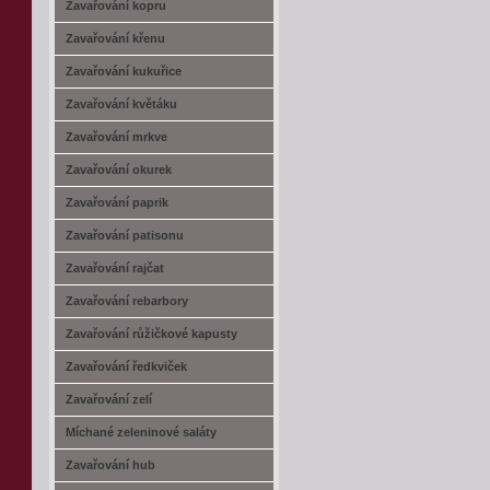
Zavařování kopru
Zavařování křenu
Zavařování kukuřice
Zavařování květáku
Zavařování mrkve
Zavařování okurek
Zavařování paprik
Zavařování patisonu
Zavařování rajčat
Zavařování rebarbory
Zavařování růžičkové kapusty
Zavařování ředkviček
Zavařování zelí
Míchané zeleninové saláty
Zavařování hub