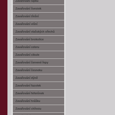
Zavařování šípků
Zavařování švestek
Zavařování třešní
Zavařování višní
Zavařování vlašských ořechů
Zavařování brokolice
Zavařování celeru
Zavařování cibule
Zavařování červené řepy
Zavařování česneku
Zavařování dýně
Zavařování fazolek
Zavařování feferónek
Zavařování hrášku
Zavařování chřestu