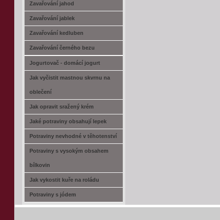
Zavařování jahod
Zavařování jablek
Zavařování kedluben
Zavařování černého bezu
Jogurtovač - domácí jogurt
Jak vyčistit mastnou skvrnu na
oblečení
Jak opravit sražený krém
Jaké potraviny obsahují lepek
Potraviny nevhodné v těhotenství
Potraviny s vysokým obsahem
bílkovin
Jak vykostit kuře na roládu
Potraviny s jódem