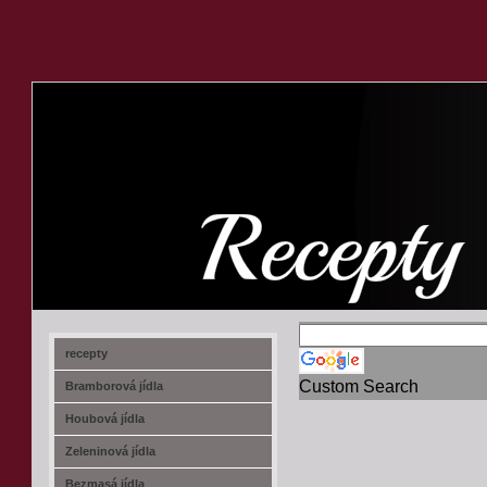
recept-na.cz
recepty
Custom Search
Bramborová jídla
Houbová jídla
Zeleninová jídla
Bezmasá jídla