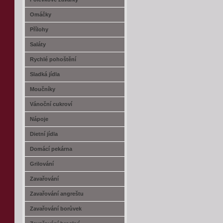
Omáčky
Přílohy
Saláty
Rychlé pohoštění
Sladká jídla
Moučníky
Vánoční cukroví
Nápoje
Dietní jídla
Domácí pekárna
Grilování
Zavařování
Zavařování angreštu
Zavařování borůvek