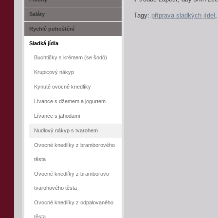
Saláty
Tagy:
příprava sladkých jídel
Rychlé pohoštění
Sladká jídla
Buchtičky s krémem (se šodó)
Krupicový nákyp
Kynuté ovocné knedlíky
Lívance s džemem a jogurtem
Lívance s jahodami
Nudlový nákyp s tvarohem
Ovocné knedlíky z bramborového
těsta
Ovocné knedlíky z bramborovo-
tvarohového těsta
Ovocné knedlíky z odpalovaného
těsta