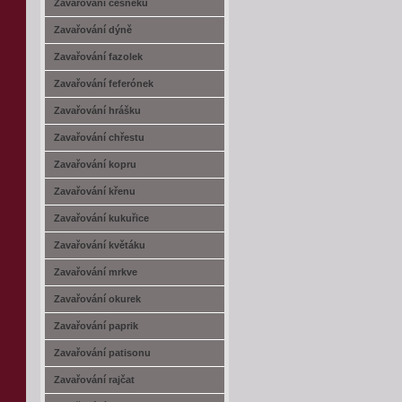
Zavařování česneku
Zavařování dýně
Zavařování fazolek
Zavařování feferónek
Zavařování hrášku
Zavařování chřestu
Zavařování kopru
Zavařování křenu
Zavařování kukuřice
Zavařování květáku
Zavařování mrkve
Zavařování okurek
Zavařování paprik
Zavařování patisonu
Zavařování rajčat