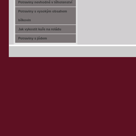
Potraviny nevhodné v těhotenství
Potraviny s vysokým obsahem
bílkovin
Jak vykostit kuře na roládu
Potraviny s jódem