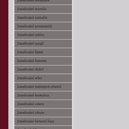
Zavařování mirabelek
Zavařování moruše
Zavařování ostružin
Zavařování pomerančů
Zavařování rybízu
Zavařování rynglí
Zavařování šípků
Zavařování švestek
Zavařování třešní
Zavařování višní
Zavařování vlašských ořechů
Zavařování brokolice
Zavařování celeru
Zavařování cibule
Zavařování červené řepy