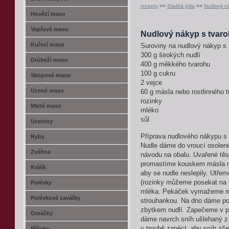
recepty
>>
Sladká jídla
>>
Nudlový n
Hovězí maso
Vepřové maso
Nudlový nákyp s tvar
Kuřecí maso
Suroviny na nudlový nákyp s
300 g širokých nudlí
Drůbeží maso
400 g měkkého tvarohu
100 g cukru
Skopové maso
2 vejce
Uzené maso
60 g másla nebo rostlinného 
rozinky
Mleté maso
mléko
sůl
Uzeniny
Příprava nudlového nákypu s
Ryby
Nudle dáme do vroucí osolen
Zvěřina
návodu na obalu. Uvařené tě
promastíme kouskem másla ne
Králík
aby se nudle neslepily. Utře
(rozinky můžeme posekat na 
Polévky
mléka. Pekáček vymažeme m
Polévkové zavářky
strouhankou. Na dno dáme pol
zbytkem nudlí. Zapečeme v p
Omáčky
dáme navrch sníh ušlehaný z 
v troubě zapéct, aby sníh zče
Přílohy