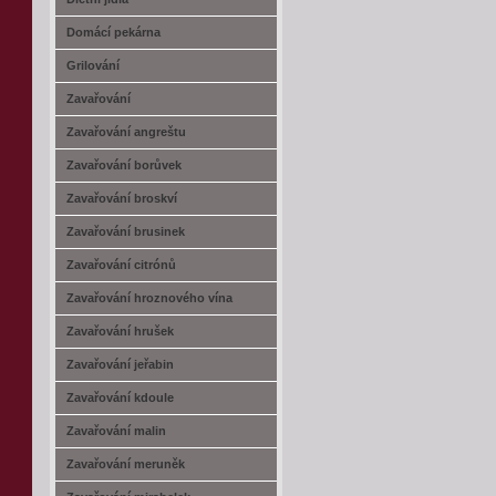
Domácí pekárna
Grilování
Zavařování
Zavařování angreštu
Zavařování borůvek
Zavařování broskví
Zavařování brusinek
Zavařování citrónů
Zavařování hroznového vína
Zavařování hrušek
Zavařování jeřabin
Zavařování kdoule
Zavařování malin
Zavařování meruněk