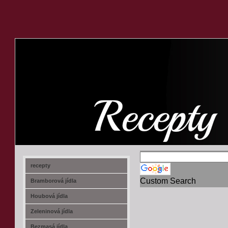
recept-na.cz
recepty
Custom Search
Bramborová jídla
Houbová jídla
Zeleninová jídla
Bezmasá jídla