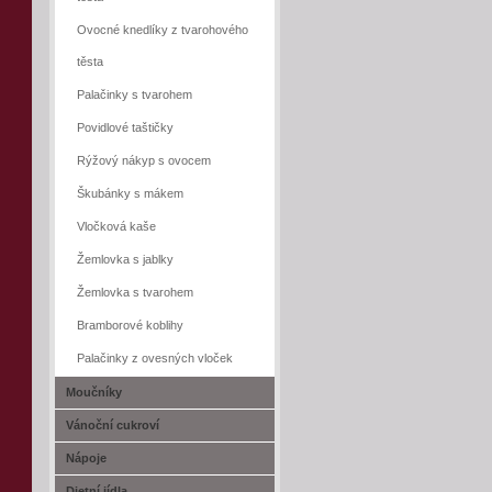
Ovocné knedlíky z tvarohového
těsta
Palačinky s tvarohem
Povidlové taštičky
Rýžový nákyp s ovocem
Škubánky s mákem
Vločková kaše
Žemlovka s jablky
Žemlovka s tvarohem
Bramborové koblihy
Palačinky z ovesných vloček
Moučníky
Vánoční cukroví
Nápoje
Dietní jídla