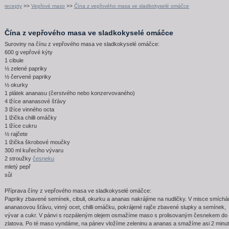
recepty
>>
Vepřové maso
>>
Čína z vepřového masa ve sladkokyselé omáčce
Čína z vepřového masa ve sladkokyselé omáčce
Suroviny na čínu z vepřového masa ve sladkokyselé omáčce:
600 g vepřové kýty
1 cibule
½ zelené papriky
½ červené papriky
½ okurky
1 plátek ananasu (čerstvého nebo konzervovaného)
4 lžíce ananasové šťávy
3 lžíce vinného octa
1 lžička chilli omáčky
1 lžíce cukru
½ rajčete
1 lžička škrobové moučky
300 ml kuřecího vývaru
2 stroužky
česneku
mletý pepř
sůl
Příprava číny z vepřového masa ve sladkokyselé omáčce:
Papriky zbavené semínek, cibuli, okurku a ananas nakrájíme na nudličky. V misce smích
ananasovou šťávu, vinný ocet, chilli omáčku, pokrájené rajče zbavené slupky a semínek,
vývar a cukr. V pánvi s rozpáleným olejem osmažíme maso s prolisovaným česnekem do
zlatova. Po té maso vyndáme, na pánev vložíme zeleninu a ananas a smažíme asi 2 minut