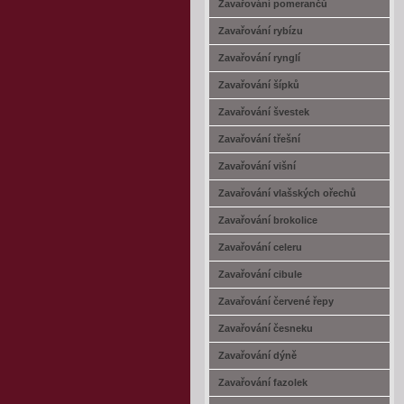
Zavařování pomerančů
Zavařování rybízu
Zavařování rynglí
Zavařování šípků
Zavařování švestek
Zavařování třešní
Zavařování višní
Zavařování vlašských ořechů
Zavařování brokolice
Zavařování celeru
Zavařování cibule
Zavařování červené řepy
Zavařování česneku
Zavařování dýně
Zavařování fazolek