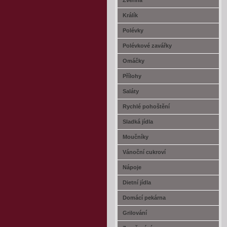
Zvěřina
Králík
Polévky
Polévkové zavářky
Omáčky
Přílohy
Saláty
Rychlé pohoštění
Sladká jídla
Moučníky
Vánoční cukroví
Nápoje
Dietní jídla
Domácí pekárna
Grilování