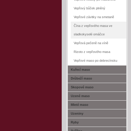
Vepřový bůček plněný
Vepřové závitky na smetaně
Čína z vepřového masa ve
sladkokyselé omáčce
Vepřová pečeně na víně
Rizoto z vepřového masa
Vepřové maso po debrecínsku
Kuřecí maso
Drůbeží maso
Skopové maso
Uzené maso
Mleté maso
Uzeniny
Ryby