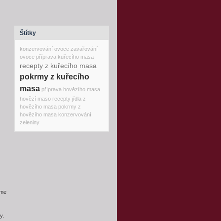
Štítky
konzervování ovoce
zavařování
ovoce
příprava kuřecího masa
recepty z kuřecího masa
pokrmy z kuřecího
masa
příprava hovězího masa
hovězí maso recepty
jídla z
hovězího masa
pokrmy z
hovězího masa
konzervování
zeleniny
áme
y.