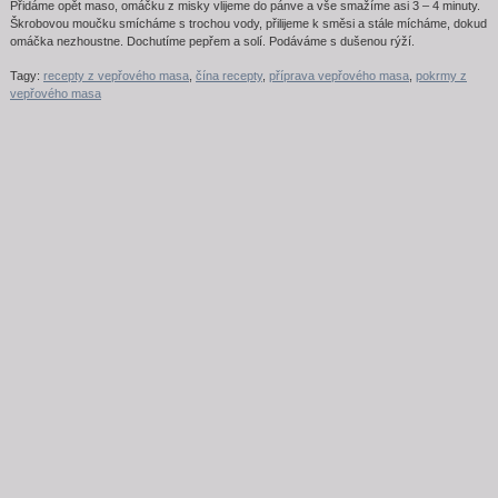
Přidáme opět maso, omáčku z misky vlijeme do pánve a vše smažíme asi 3 – 4 minuty.
Škrobovou moučku smícháme s trochou vody, přilijeme k směsi a stále mícháme, dokud
omáčka nezhoustne. Dochutíme pepřem a solí. Podáváme s dušenou rýží.
Tagy:
recepty z vepřového masa
,
čína recepty
,
příprava vepřového masa
,
pokrmy z
vepřového masa