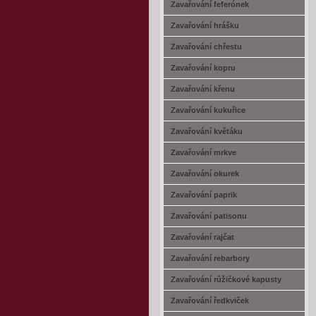
Zavařování feferónek
Zavařování hrášku
Zavařování chřestu
Zavařování kopru
Zavařování křenu
Zavařování kukuřice
Zavařování květáku
Zavařování mrkve
Zavařování okurek
Zavařování paprik
Zavařování patisonu
Zavařování rajčat
Zavařování rebarbory
Zavařování růžičkové kapusty
Zavařování ředkviček