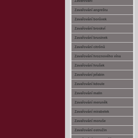
Zavařování
Zavařování angreštu
Zavařování borůvek
Zavařování broskví
Zavařování brusinek
Zavařování citrónů
Zavařování hroznového vína
Zavařování hrušek
Zavařování jeřabin
Zavařování kdoule
Zavařování malin
Zavařování meruněk
Zavařování mirabelek
Zavařování moruše
Zavařování ostružin