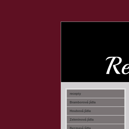
recept-na.cz
recepty
Bramborová jídla
Houbová jídla
Zeleninová jídla
Bezmasá jídla