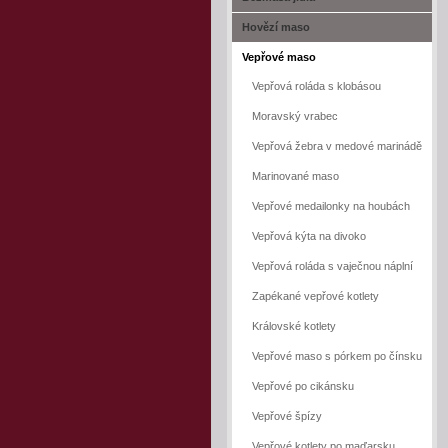
Hovězí maso
Vepřové maso
Vepřová roláda s klobásou
Moravský vrabec
Vepřová žebra v medové marinádě
Marinované maso
Vepřové medailonky na houbách
Vepřová kýta na divoko
Vepřová roláda s vaječnou náplní
Zapékané vepřové kotlety
Královské kotlety
Vepřové maso s pórkem po čínsku
Vepřové po cikánsku
Vepřové špízy
Vepřové kotlety po maďarsku