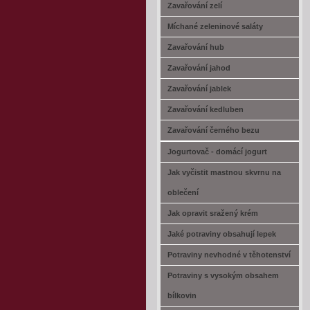
Zavařování zelí
Míchané zeleninové saláty
Zavařování hub
Zavařování jahod
Zavařování jablek
Zavařování kedluben
Zavařování černého bezu
Jogurtovač - domácí jogurt
Jak vyčistit mastnou skvrnu na
oblečení
Jak opravit sražený krém
Jaké potraviny obsahují lepek
Potraviny nevhodné v těhotenství
Potraviny s vysokým obsahem
bílkovin