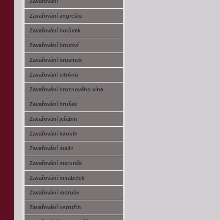
Zavařování
Zavařování angreštu
Zavařování borůvek
Zavařování broskví
Zavařování brusinek
Zavařování citrónů
Zavařování hroznového vína
Zavařování hrušek
Zavařování jeřabin
Zavařování kdoule
Zavařování malin
Zavařování meruněk
Zavařování mirabelek
Zavařování moruše
Zavařování ostružin