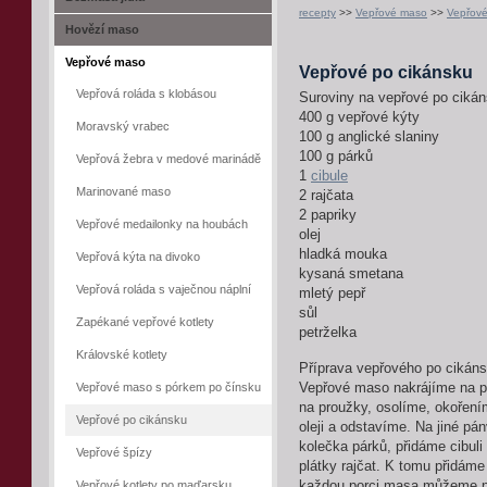
recepty
>>
Vepřové maso
>>
Vepřové
Hovězí maso
Vepřové maso
Vepřové po cikánsku
Vepřová roláda s klobásou
Suroviny na vepřové po cikán
400 g vepřové kýty
Moravský vrabec
100 g anglické slaniny
100 g párků
Vepřová žebra v medové marinádě
1
cibule
Marinované maso
2 rajčata
2 papriky
Vepřové medailonky na houbách
olej
hladká mouka
Vepřová kýta na divoko
kysaná smetana
Vepřová roláda s vaječnou náplní
mletý pepř
sůl
Zapékané vepřové kotlety
petrželka
Královské kotlety
Příprava vepřového po cikáns
Vepřové maso s pórkem po čínsku
Vepřové maso nakrájíme na p
na proužky, osolíme, okořen
Vepřové po cikánsku
oleji a odstavíme. Na jiné pá
kolečka párků, přidáme cibuli
Vepřové špízy
plátky rajčat. K tomu přidá
Vepřové kotlety po maďarsku
každou porci masa můžeme na