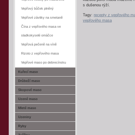
s dušenou rýží.
Vepřový bůček plněný
Tagy:
recepty z vepřového m
Vepřové závitky na smetaně
vepřového masa
Čína z vepřového masa ve
sladkokyselé omáčce
Vepřová pečeně na víně
Rizoto z vepřového masa
Vepřové maso po debrecínsku
Kuřecí maso
Drůbeží maso
Skopové maso
Uzené maso
Mleté maso
Uzeniny
Ryby