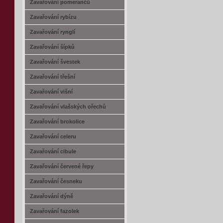
Zavařování pomerančů
Zavařování rybízu
Zavařování rynglí
Zavařování šípků
Zavařování švestek
Zavařování třešní
Zavařování višní
Zavařování vlašských ořechů
Zavařování brokolice
Zavařování celeru
Zavařování cibule
Zavařování červené řepy
Zavařování česneku
Zavařování dýně
Zavařování fazolek