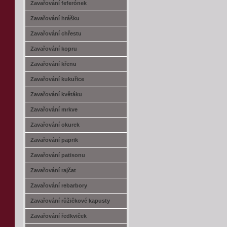
Zavařování feferónek
Zavařování hrášku
Zavařování chřestu
Zavařování kopru
Zavařování křenu
Zavařování kukuřice
Zavařování květáku
Zavařování mrkve
Zavařování okurek
Zavařování paprik
Zavařování patisonu
Zavařování rajčat
Zavařování rebarbory
Zavařování růžičkové kapusty
Zavařování ředkviček