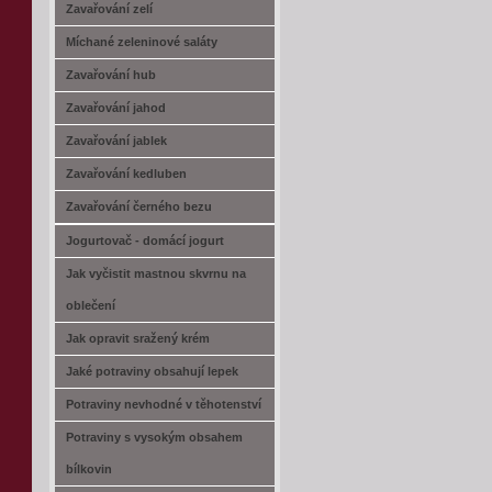
Zavařování zelí
Míchané zeleninové saláty
Zavařování hub
Zavařování jahod
Zavařování jablek
Zavařování kedluben
Zavařování černého bezu
Jogurtovač - domácí jogurt
Jak vyčistit mastnou skvrnu na
oblečení
Jak opravit sražený krém
Jaké potraviny obsahují lepek
Potraviny nevhodné v těhotenství
Potraviny s vysokým obsahem
bílkovin