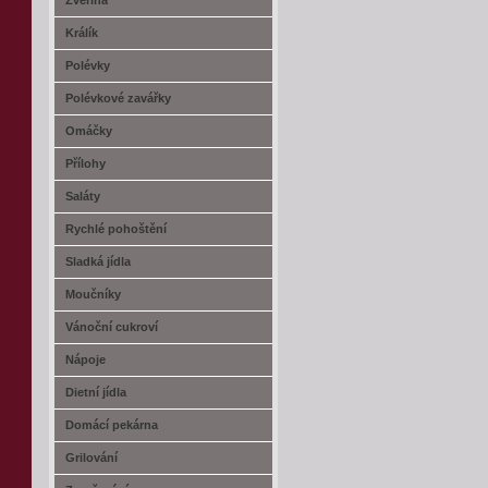
Zvěřina
Králík
Polévky
Polévkové zavářky
Omáčky
Přílohy
Saláty
Rychlé pohoštění
Sladká jídla
Moučníky
Vánoční cukroví
Nápoje
Dietní jídla
Domácí pekárna
Grilování