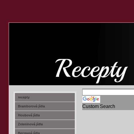
recept-na.cz
recepty
Custom Search
Bramborová jídla
Houbová jídla
Zeleninová jídla
Bezmasá jídla