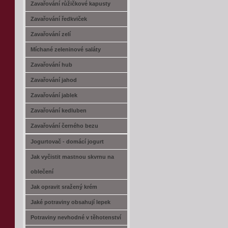
Zavařování růžičkové kapusty
Zavařování ředkviček
Zavařování zelí
Míchané zeleninové saláty
Zavařování hub
Zavařování jahod
Zavařování jablek
Zavařování kedluben
Zavařování černého bezu
Jogurtovač - domácí jogurt
Jak vyčistit mastnou skvrnu na
oblečení
Jak opravit sražený krém
Jaké potraviny obsahují lepek
Potraviny nevhodné v těhotenství