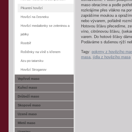
maso obracíme a podle potř
Pikantní hovězí
rozkrájíme přes vlákno na po
zaprášíme moukou a opražím
Hovězí na česneku
nebo vývarem, pořádně rozmí
Hovězí medailonky se zeleninou a
Hotovou šťávu přecedíme, zel
víno, citrónovou šťávu, (seka
jablky
varem. Do hotové šťávy dáme
Podáváme s dušenou rýží ne
Rostbíf
Tagy:
pokrmy z hovězího ma
Roštěnky na víně s křenem
masa
,
jídla z hovězího masa
Azu po tatarsku
Hovězí Stroganov
Vepřové maso
Kuřecí maso
Drůbeží maso
Skopové maso
Uzené maso
Mleté maso
Uzeniny