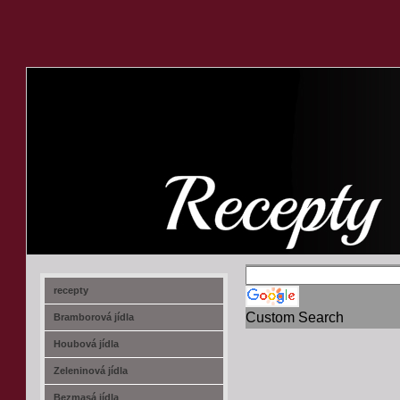
recept-na.cz
recepty
Custom Search
Bramborová jídla
Houbová jídla
Zeleninová jídla
Bezmasá jídla