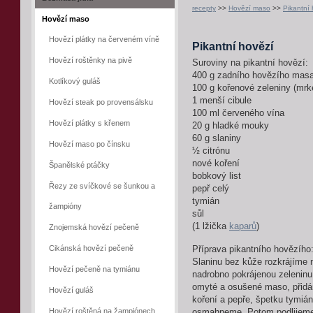
recepty
>>
Hovězí maso
>>
Pikantní
Hovězí maso
Hovězí plátky na červeném víně
Pikantní hovězí
Hovězí roštěnky na pivě
Suroviny na pikantní hovězí:
400 g zadního hovězího mas
Kotlíkový guláš
100 g kořenové zeleniny (mrkev
1 menší cibule
Hovězí steak po provensálsku
100 ml červeného vína
Hovězí plátky s křenem
20 g hladké mouky
60 g slaniny
Hovězí maso po čínsku
½ citrónu
nové koření
Španělské ptáčky
bobkový list
Řezy ze svíčkové se šunkou a
pepř celý
tymián
žampióny
sůl
(1 lžička
kaparů
)
Znojemská hovězí pečeně
Cikánská hovězí pečeně
Příprava pikantního hovězího
Slaninu bez kůže rozkrájíme 
Hovězí pečeně na tymiánu
nadrobno pokrájenou zeleninu
omyté a osušené maso, přidám
Hovězí guláš
koření a pepře, špetku tymiá
Hovězí roštěná na žampiónech
osmahneme. Potom podlijeme