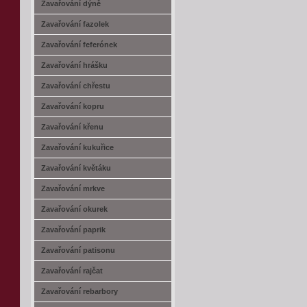
Zavařování dýně
Zavařování fazolek
Zavařování feferónek
Zavařování hrášku
Zavařování chřestu
Zavařování kopru
Zavařování křenu
Zavařování kukuřice
Zavařování květáku
Zavařování mrkve
Zavařování okurek
Zavařování paprik
Zavařování patisonu
Zavařování rajčat
Zavařování rebarbory