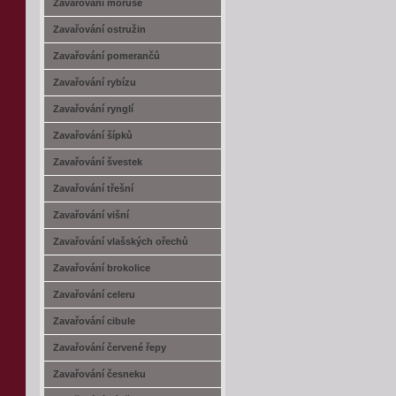
Zavařování moruše
Zavařování ostružin
Zavařování pomerančů
Zavařování rybízu
Zavařování rynglí
Zavařování šípků
Zavařování švestek
Zavařování třešní
Zavařování višní
Zavařování vlašských ořechů
Zavařování brokolice
Zavařování celeru
Zavařování cibule
Zavařování červené řepy
Zavařování česneku