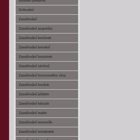
Domácí pekárna
Grilování
Zavařování
Zavařování angreštu
Zavařování borůvek
Zavařování broskví
Zavařování brusinek
Zavařování citrónů
Zavařování hroznového vína
Zavařování hrušek
Zavařování jeřabin
Zavařování kdoule
Zavařování malin
Zavařování meruněk
Zavařování mirabelek