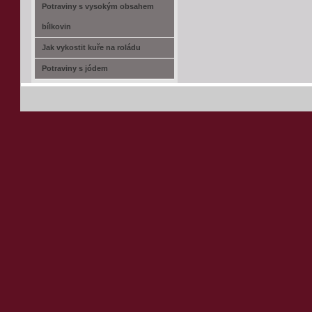
Potraviny s vysokým obsahem
bílkovin
Jak vykostit kuře na roládu
Potraviny s jódem