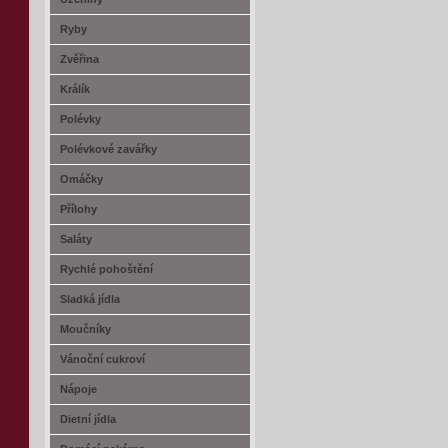
Ryby
Zvěřina
Králík
Polévky
Polévkové zavářky
Omáčky
Přílohy
Saláty
Rychlé pohoštění
Sladká jídla
Moučníky
Vánoční cukroví
Nápoje
Dietní jídla