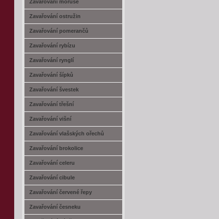
Zavařování moruše
Zavařování ostružin
Zavařování pomerančů
Zavařování rybízu
Zavařování rynglí
Zavařování šípků
Zavařování švestek
Zavařování třešní
Zavařování višní
Zavařování vlašských ořechů
Zavařování brokolice
Zavařování celeru
Zavařování cibule
Zavařování červené řepy
Zavařování česneku