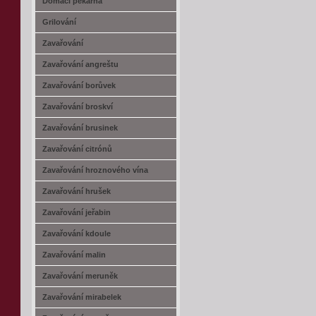
Domácí pekárna
Grilování
Zavařování
Zavařování angreštu
Zavařování borůvek
Zavařování broskví
Zavařování brusinek
Zavařování citrónů
Zavařování hroznového vína
Zavařování hrušek
Zavařování jeřabin
Zavařování kdoule
Zavařování malin
Zavařování meruněk
Zavařování mirabelek