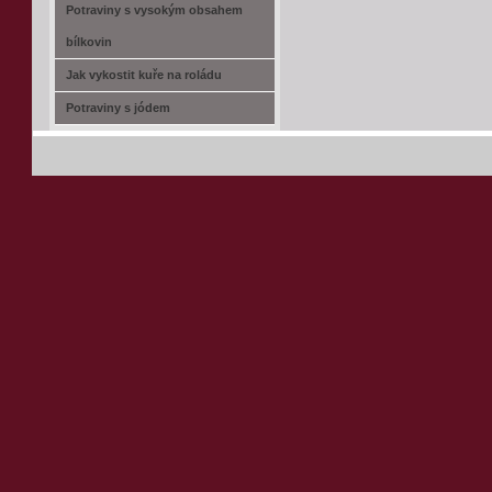
Potraviny s vysokým obsahem
bílkovin
Jak vykostit kuře na roládu
Potraviny s jódem