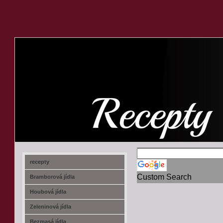
recept-na.cz
recepty
Custom Search
Bramborová jídla
Houbová jídla
Zeleninová jídla
Bezmasá jídla