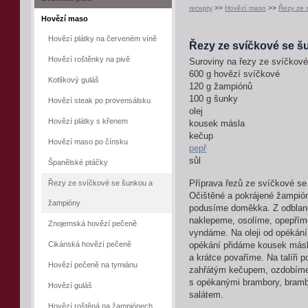
recepty
>>
Hovězí maso
>>
Řezy ze 
Hovězí maso
Hovězí plátky na červeném víně
Řezy ze svíčkové se 
Hovězí roštěnky na pivě
Suroviny na řezy ze svíčkov
600 g hovězí svíčkové
Kotlíkový guláš
120 g žampiónů
100 g šunky
Hovězí steak po provensálsku
olej
Hovězí plátky s křenem
kousek másla
kečup
Hovězí maso po čínsku
pepř
sůl
Španělské ptáčky
Řezy ze svíčkové se šunkou a
Příprava řezů ze svíčkové s
Očištěné a pokrájené žampió
žampióny
podusíme doměkka. Z odblaně
naklepeme, osolíme, opepříme
Znojemská hovězí pečeně
vyndáme. Na oleji od opékán
Cikánská hovězí pečeně
opékání přidáme kousek másl
a krátce povaříme. Na talíři 
Hovězí pečeně na tymiánu
zahřátým kečupem, ozdobíme
s opékanými brambory, bramb
Hovězí guláš
salátem.
Hovězí roštěná na žampiónech