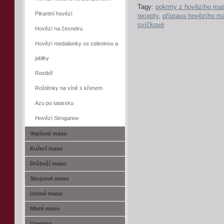
Tagy:
pokrmy z hovězího ma
Pikantní hovězí
recepty
,
příprava hovězího m
svíčkové
Hovězí na česneku
Hovězí medailonky se zeleninou a
jablky
Rostbíf
Roštěnky na víně s křenem
Azu po tatarsku
Hovězí Stroganov
Vepřové maso
Kuřecí maso
Drůbeží maso
Skopové maso
Uzené maso
Mleté maso
Uzeniny