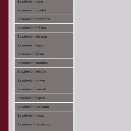
Zavařování dýně
Zavařování fazolek
Zavařování feferónek
Zavařování hrášku
Zavařování chřestu
Zavařování kopru
Zavařování křenu
Zavařování kukuřice
Zavařování květáku
Zavařování mrkve
Zavařování okurek
Zavařování paprik
Zavařování patisonu
Zavařování rajčat
Zavařování rebarbory