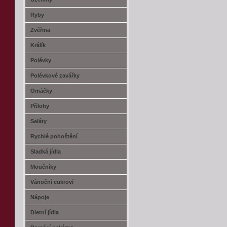
Ryby
Zvěřina
Králík
Polévky
Polévkové zavářky
Omáčky
Přílohy
Saláty
Rychlé pohoštění
Sladká jídla
Moučníky
Vánoční cukroví
Nápoje
Dietní jídla