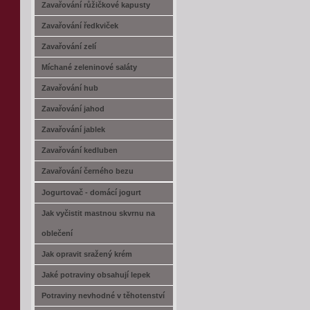
Zavařování růžičkové kapusty
Zavařování ředkviček
Zavařování zelí
Míchané zeleninové saláty
Zavařování hub
Zavařování jahod
Zavařování jablek
Zavařování kedluben
Zavařování černého bezu
Jogurtovač - domácí jogurt
Jak vyčistit mastnou skvrnu na
oblečení
Jak opravit sražený krém
Jaké potraviny obsahují lepek
Potraviny nevhodné v těhotenství