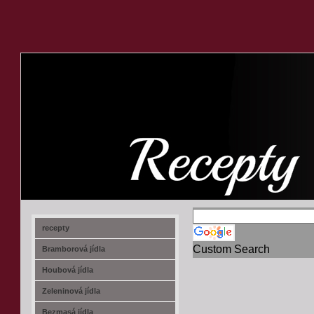
recept-na.cz
recepty
Custom Search
Bramborová jídla
Houbová jídla
Zeleninová jídla
Bezmasá jídla