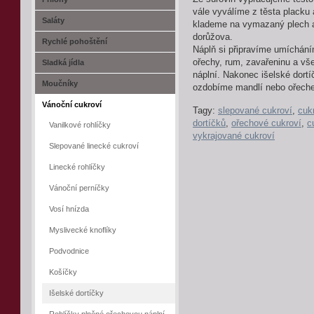
vále vyválíme z těsta placku
Saláty
klademe na vymazaný plech a
dorůžova.
Rychlé pohoštění
Náplň si připravíme umíchání
ořechy, rum, zavařeninu a vš
Sladká jídla
náplní. Nakonec išelské dort
Moučníky
ozdobíme mandlí nebo ořech
Vánoční cukroví
Tagy:
slepované cukroví
,
cuk
dortíčků
,
ořechové cukroví
,
c
Vanilkové rohlíčky
vykrajované cukroví
Slepované linecké cukroví
Linecké rohlíčky
Vánoční perníčky
Vosí hnízda
Myslivecké knoflíky
Podvodnice
Košíčky
Išelské dortíčky