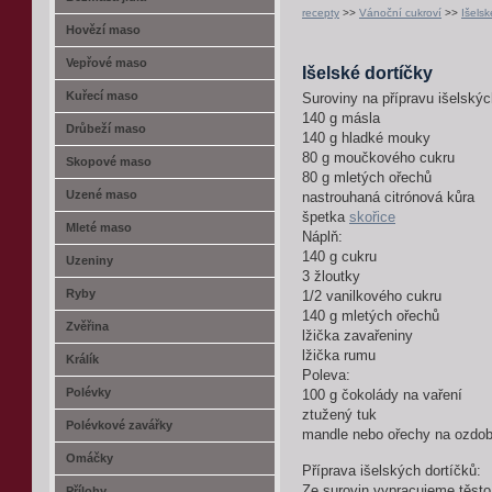
recepty
>>
Vánoční cukroví
>>
Išelsk
Hovězí maso
Vepřové maso
Išelské dortíčky
Kuřecí maso
Suroviny na přípravu išelskýc
140 g másla
Drůbeží maso
140 g hladké mouky
80 g moučkového cukru
Skopové maso
80 g mletých ořechů
Uzené maso
nastrouhaná citrónová kůra
špetka
skořice
Mleté maso
Náplň:
140 g cukru
Uzeniny
3 žloutky
Ryby
1/2 vanilkového cukru
140 g mletých ořechů
Zvěřina
lžička zavařeniny
lžička rumu
Králík
Poleva:
Polévky
100 g čokolády na vaření
ztužený tuk
Polévkové zavářky
mandle nebo ořechy na ozdob
Omáčky
Příprava išelských dortíčků:
Ze surovin vypracujeme těst
Přílohy