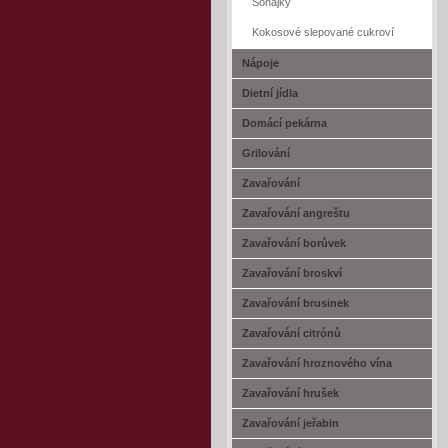
Šohajky
Kokosové slepované cukroví
Nápoje
Dietní jídla
Domácí pekárna
Grilování
Zavařování
Zavařování angreštu
Zavařování borůvek
Zavařování broskví
Zavařování brusinek
Zavařování citrónů
Zavařování hroznového vína
Zavařování hrušek
Zavařování jeřabin