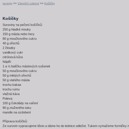
recepty
>>
Vánoční cukroví
>>
Košíčky
Košíčky
Suroviny na pečení košíčků:
250 g hladké mouky
150 g másla nebo hery
80 g moučkového cukru
40 g ořechů
2 žloutky
vanilkový cukr
citrónová kůra
Náplň:
1 a ½ balíčku máslových sušenek
50 g moučkového cukru
50 g mletých ořechů
50 g vlahého másla
trochu kakaa
trochu rumu
vlažná káva
Poleva:
100 g čokolády na vaření
80 g ztuženého tuku
mandle na ozdobení
Příprava košíčků:
Ze surovin vypracujeme těsto a dáme ho do lednice odležet. Tukem vymažeme formičky 