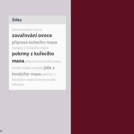
Štítky
konzervování ovoce
zavařování ovoce
příprava kuřecího masa
recepty z kuřecího masa
pokrmy z kuřecího
masa
příprava hovězího masa
jídla z
hovězí maso recepty
hovězího masa
pokrmy z
hovězího masa
konzervování
zeleniny
na