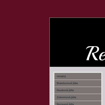
recept-na.cz
recepty
Bramborová jídla
Houbová jídla
Zeleninová jídla
Bezmasá jídla