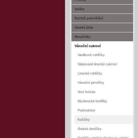
Saláty
Rychlé pohoštění
Sladká jídla
Moučníky
Vánoční cukroví
Vanilkové rohlíčky
Slepované linecké cukroví
Linecké rohlíčky
Vánoční perníčky
Vosí hnízda
Myslivecké knoflíky
Podvodnice
Košíčky
Išelské dortíčky