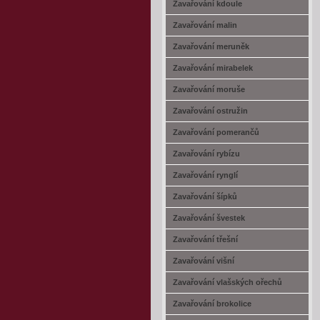
Zavařování kdoule
Zavařování malin
Zavařování meruněk
Zavařování mirabelek
Zavařování moruše
Zavařování ostružin
Zavařování pomerančů
Zavařování rybízu
Zavařování rynglí
Zavařování šípků
Zavařování švestek
Zavařování třešní
Zavařování višní
Zavařování vlašských ořechů
Zavařování brokolice