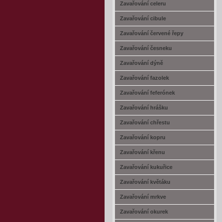
Zavařování celeru
Zavařování cibule
Zavařování červené řepy
Zavařování česneku
Zavařování dýně
Zavařování fazolek
Zavařování feferónek
Zavařování hrášku
Zavařování chřestu
Zavařování kopru
Zavařování křenu
Zavařování kukuřice
Zavařování květáku
Zavařování mrkve
Zavařování okurek