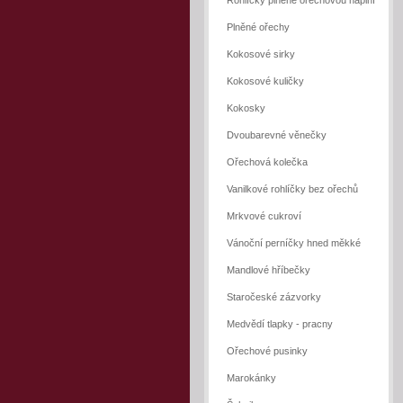
Rohlíčky plněné ořechovou náplní
Plněné ořechy
Kokosové sirky
Kokosové kuličky
Kokosky
Dvoubarevné věnečky
Ořechová kolečka
Vanilkové rohlíčky bez ořechů
Mrkvové cukroví
Vánoční perníčky hned měkké
Mandlové hříbečky
Staročeské zázvorky
Medvědí tlapky - pracny
Ořechové pusinky
Marokánky