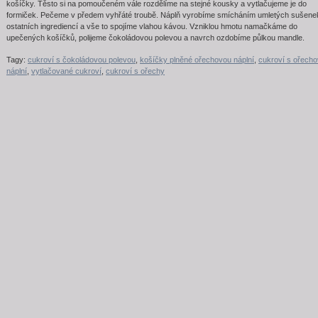
košíčky. Těsto si na pomoučeném vále rozdělíme na stejné kousky a vytlačujeme je do
formiček. Pečeme v předem vyhřáté troubě. Náplň vyrobíme smícháním umletých sušene
ostatních ingrediencí a vše to spojíme vlahou kávou. Vzniklou hmotu namačkáme do
upečených košíčků, polijeme čokoládovou polevou a navrch ozdobíme půlkou mandle.
Tagy:
cukroví s čokoládovou polevou
,
košíčky plněné ořechovou náplní
,
cukroví s ořech
náplní
,
vytlačované cukroví
,
cukroví s ořechy