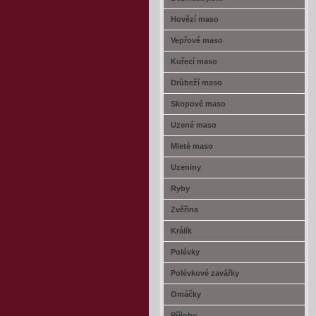
Hovězí maso
Vepřové maso
Kuřecí maso
Drůbeží maso
Skopové maso
Uzené maso
Mleté maso
Uzeniny
Ryby
Zvěřina
Králík
Polévky
Polévkové zavářky
Omáčky
Přílohy