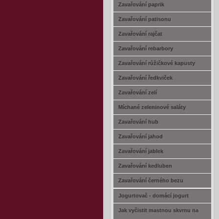
Zavařování paprik
Zavařování patisonu
Zavařování rajčat
Zavařování rebarbory
Zavařování růžičkové kapusty
Zavařování ředkviček
Zavařování zelí
Míchané zeleninové saláty
Zavařování hub
Zavařování jahod
Zavařování jablek
Zavařování kedluben
Zavařování černého bezu
Jogurtovač - domácí jogurt
Jak vyčistit mastnou skvrnu na