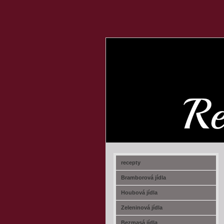
recept-na.cz
recepty
Bramborová jídla
Houbová jídla
Zeleninová jídla
Bezmasá jídla