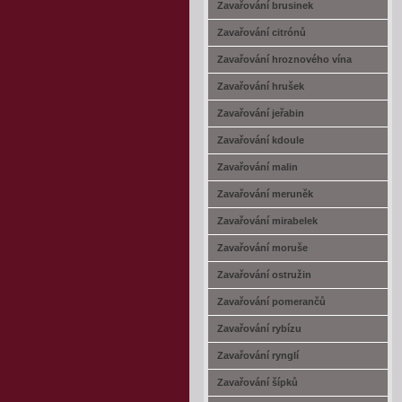
Zavařování brusinek
Zavařování citrónů
Zavařování hroznového vína
Zavařování hrušek
Zavařování jeřabin
Zavařování kdoule
Zavařování malin
Zavařování meruněk
Zavařování mirabelek
Zavařování moruše
Zavařování ostružin
Zavařování pomerančů
Zavařování rybízu
Zavařování rynglí
Zavařování šípků