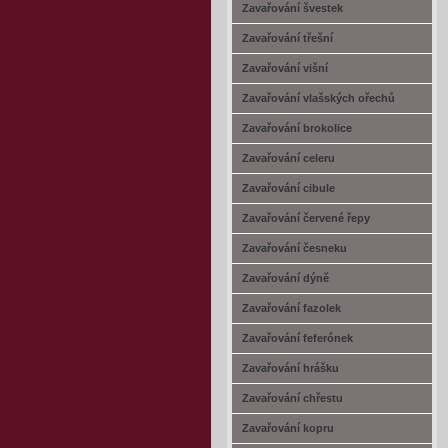
Zavařování švestek
Zavařování třešní
Zavařování višní
Zavařování vlašských ořechů
Zavařování brokolice
Zavařování celeru
Zavařování cibule
Zavařování červené řepy
Zavařování česneku
Zavařování dýně
Zavařování fazolek
Zavařování feferónek
Zavařování hrášku
Zavařování chřestu
Zavařování kopru