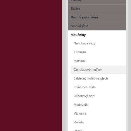
Saláty
Rychlé pohoštění
Sladká jídla
Moučníky
Nanukové řezy
Tiramisu
Malakov
Čokoládové muffiny
Jablečný koláč na plech
Koláč bez těsta
Ořechový dort
Medovník
Vánočka
Roláda