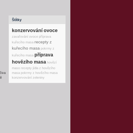
Štítky
konzervování ovoce
zavařování ovoce
příprava
recepty z
kuřecího masa
kuřecího masa
pokrmy z
příprava
kuřecího masa
hovězího masa
hovězí
maso recepty
jídla z hovězího
masa
pokrmy z hovězího masa
čiva
konzervování zeleniny
ně