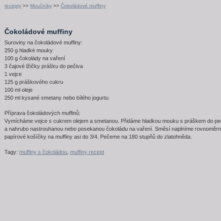
recepty
>>
Moučníky
>>
Čokoládové muffiny
Čokoládové muffiny
Suroviny na čokoládové muffiny:
250 g hladké mouky
100 g čokolády na vaření
3 čajové lžičky prášku do pečiva
1 vejce
125 g práškového cukru
100 ml oleje
250 ml kysané smetany nebo bílého jogurtu
Příprava čokoládových muffinů:
Vymícháme vejce s cukrem olejem a smetanou. Přidáme hladkou mouku s práškem do pe
a nahrubo nastrouhanou nebo posekanou čokoládu na vaření. Směsí naplníme rovnoměr
papírové košíčky na muffiny asi do 3/4. Pečeme na 180 stupňů do zlatohněda.
Tagy:
muffiny s čokoládou
,
muffiny recept