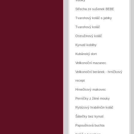
Vdolky
Střecha ze sušenek BEBE
Tvarohový koláč s jablky
Tvarohový koláč
Ostružinový koláč
Kynuté koblihy
Kubánský dort
Velikonoční mazanec
Velikonoční beránek - hrníčkový
recept
Hrnečkový makovec
Perníčky z žitné mouky
Rybízový hraběnčin koláč
Šátečky bez kynutí
Papoušková buchta