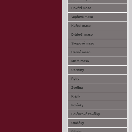
Hovězí maso
Vepřové maso
Kuřecí maso
Drůbeží maso
Skopové maso
Uzené maso
Mleté maso
Uzeniny
Ryby
Zvěřina
Králík
Polévky
Polévkové zavářky
Omáčky
Přílohy