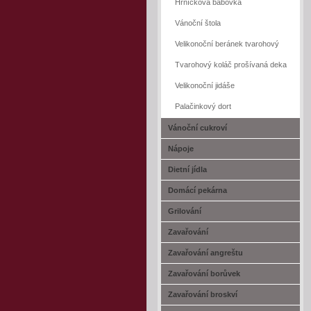
Hrníčková bábovka
Vánoční štola
Velikonoční beránek tvarohový
Tvarohový koláč prošívaná deka
Velikonoční jidáše
Palačinkový dort
Vánoční cukroví
Nápoje
Dietní jídla
Domácí pekárna
Grilování
Zavařování
Zavařování angreštu
Zavařování borůvek
Zavařování broskví