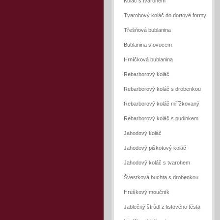
Koláč s tvarohem
Tvarohový koláč do dortové formy
Třešňová bublanina
Bublanina s ovocem
Hrníčková bublanina
Rebarborový koláč
Rebarborový koláč s drobenkou
Rebarborový koláč mřížkovaný
Rebarborový koláč s pudinkem
Jahodový koláč
Jahodový piškotový koláč
Jahodový koláč s tvarohem
Švestková buchta s drobenkou
Hruškový moučník
Jablečný štrůdl z listového těsta