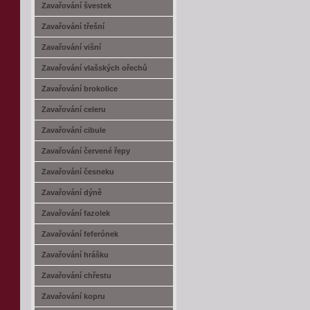
Zavařování švestek
Zavařování třešní
Zavařování višní
Zavařování vlašských ořechů
Zavařování brokolice
Zavařování celeru
Zavařování cibule
Zavařování červené řepy
Zavařování česneku
Zavařování dýně
Zavařování fazolek
Zavařování feferónek
Zavařování hrášku
Zavařování chřestu
Zavařování kopru