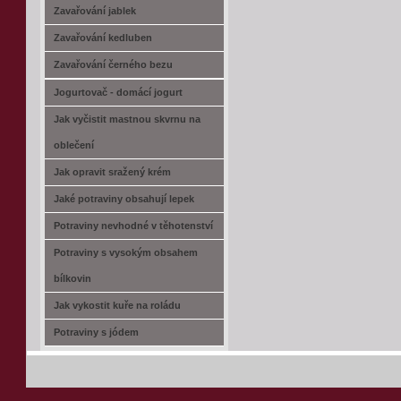
Zavařování jablek
Zavařování kedluben
Zavařování černého bezu
Jogurtovač - domácí jogurt
Jak vyčistit mastnou skvrnu na
oblečení
Jak opravit sražený krém
Jaké potraviny obsahují lepek
Potraviny nevhodné v těhotenství
Potraviny s vysokým obsahem
bílkovin
Jak vykostit kuře na roládu
Potraviny s jódem