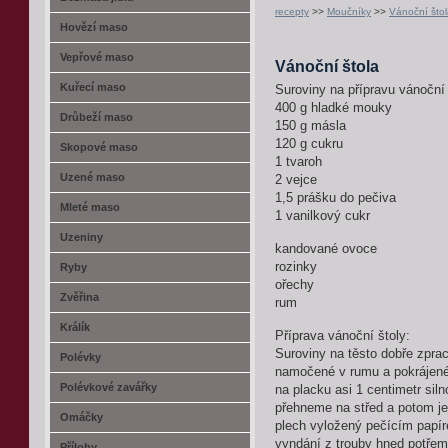
recepty
>>
Moučníky
>>
Vánoční što
Hovězí maso
Vepřové maso
Vánoční štola
Kuřecí maso
Suroviny na přípravu vánoční 
400 g hladké mouky
Drůbeží maso
150 g másla
120 g cukru
Skopové maso
1 tvaroh
Uzené maso
2 vejce
1,5 prášku do pečiva
Mleté maso
1 vanilkový cukr
Uzeniny
kandované ovoce
rozinky
Ryby
ořechy
Zvěřina
rum
Králík
Příprava vánoční štoly:
Suroviny na těsto dobře zpra
Polévky
namočené v rumu a pokrájené
Polévkové zavářky
na placku asi 1 centimetr sil
přehneme na střed a potom je
Omáčky
plech vyložený pečícím papír
vyndání z trouby hned potře
Přílohy