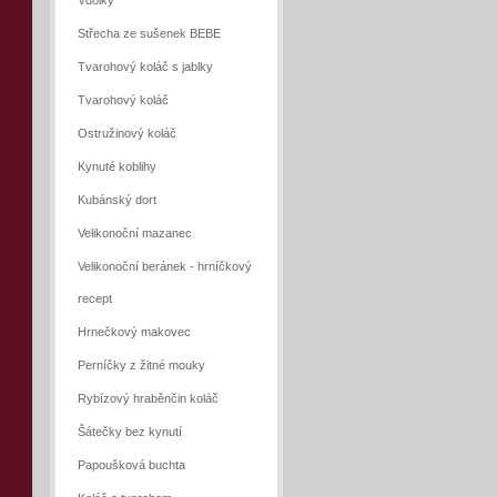
Vdolky
Střecha ze sušenek BEBE
Tvarohový koláč s jablky
Tvarohový koláč
Ostružinový koláč
Kynuté koblihy
Kubánský dort
Velikonoční mazanec
Velikonoční beránek - hrníčkový
recept
Hrnečkový makovec
Perníčky z žitné mouky
Rybízový hraběnčin koláč
Šátečky bez kynutí
Papoušková buchta