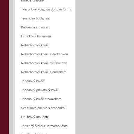
Koláč s tvarohem
Tvarohový koláč do dortové formy
Třešňová bublanina
Bublanina s ovocem
Hrníčková bublanina
Rebarborový koláč
Rebarborový koláč s drobenkou
Rebarborový koláč mřížkovaný
Rebarborový koláč s pudinkem
Jahodový koláč
Jahodový piškotový koláč
Jahodový koláč s tvarohem
Švestková buchta s drobenkou
Hruškový moučník
Jablečný štrůdl z listového těsta