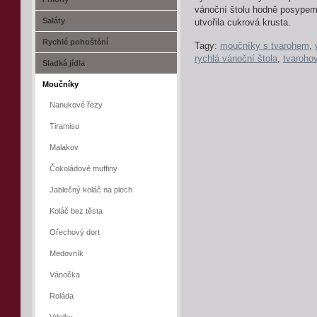
vánoční štolu hodně posype
Saláty
utvořila cukrová krusta.
Rychlé pohoštění
Tagy:
moučníky s tvarohem
,
rychlá vánoční štola
,
tvarohov
Sladká jídla
Moučníky
Nanukové řezy
Tiramisu
Malakov
Čokoládové muffiny
Jablečný koláč na plech
Koláč bez těsta
Ořechový dort
Medovník
Vánočka
Roláda