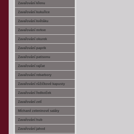
Zavařování křenu
Zavařování kukuřice
Zavařování květáku
Zavařování mrkve
Zavařování okurek
Zavařování paprik
Zavařování patisonu
Zavařování rajčat
Zavařování rebarbory
Zavařování růžičkové kapusty
Zavařování ředkviček
Zavařování zelí
Míchané zeleninové saláty
Zavařování hub
Zavařování jahod