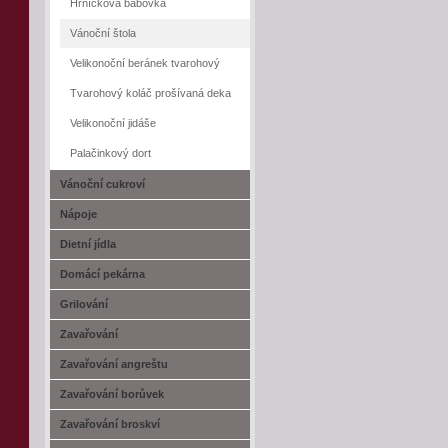
Hrníčková bábovka
Vánoční štola
Velikonoční beránek tvarohový
Tvarohový koláč prošívaná deka
Velikonoční jidáše
Palačinkový dort
Vánoční cukroví
Nápoje
Dietní jídla
Domácí pekárna
Grilování
Zavařování
Zavařování angreštu
Zavařování borůvek
Zavařování broskví