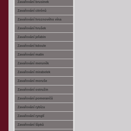
Zavařování brusinek
Zavařování citrónů
Zavařování hroznového vína
Zavařování hrušek
Zavařování jeřabin
Zavařování kdoule
Zavařování malin
Zavařování meruněk
Zavařování mirabelek
Zavařování moruše
Zavařování ostružin
Zavařování pomerančů
Zavařování rybízu
Zavařování rynglí
Zavařování šípků