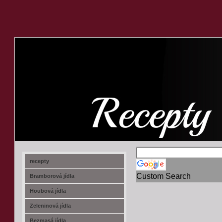
recept-na.cz
recepty
Custom Search
Bramborová jídla
Houbová jídla
Zeleninová jídla
Bezmasá jídla